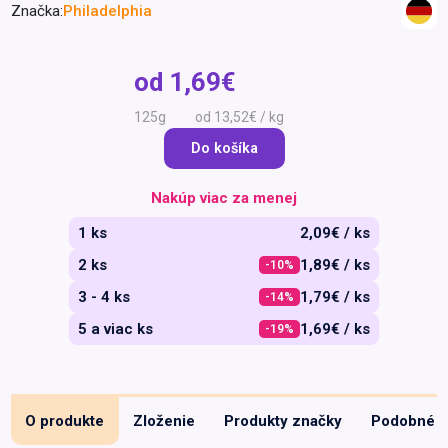
Značka:
Philadelphia
Špeciálna výživa a
biopotraviny
Darčekové
Recepty
Špeciálna
poukazy
výživa
od
1,69€
Dieťa
125g
od 13,52€ / kg
Drogéria a kozmetika
Do košíka
Domácnosť a kancelária
Domáci miláčikovia
Nakúp viac za menej
Lekáreň
1 ks
2,09€ / ks
2 ks
1,89€ / ks
-10%
3 - 4 ks
1,79€ / ks
-14%
5 a viac ks
1,69€ / ks
-19%
O produkte
Zloženie
Produkty značky
Podobné