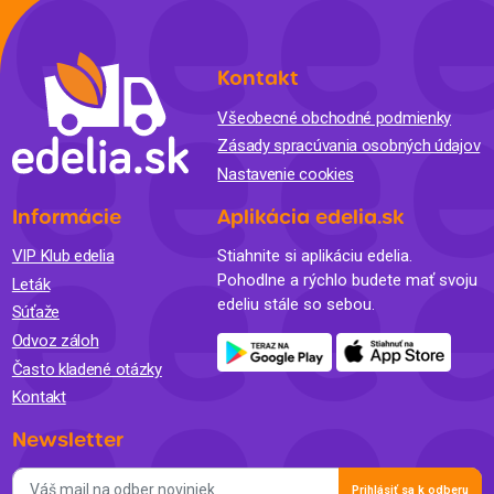
Kontakt
Všeobecné obchodné podmienky
Zásady spracúvania osobných údajov
Nastavenie cookies
Informácie
Aplikácia edelia.sk
VIP Klub edelia
Stiahnite si aplikáciu edelia.
Pohodlne a rýchlo budete mať svoju
Leták
edeliu stále so sebou.
Súťaže
Odvoz záloh
Často kladené otázky
Kontakt
Newsletter
Prihlásiť sa k odberu