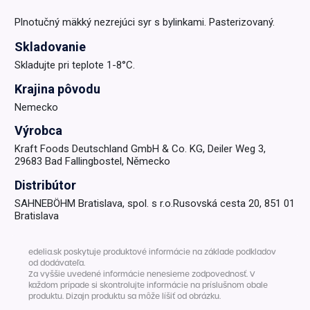
Plnotučný mäkký nezrejúci syr s bylinkami. Pasterizovaný.
Skladovanie
Skladujte pri teplote 1-8°C.
Krajina pôvodu
Nemecko
Výrobca
Kraft Foods Deutschland GmbH & Co. KG, Deiler Weg 3,
29683 Bad Fallingbostel, Německo
Distribútor
SAHNEBÖHM Bratislava, spol. s r.o.Rusovská cesta 20, 851 01
Bratislava
edelia.sk poskytuje produktové informácie na základe podkladov
od dodávateľa.
Za vyššie uvedené informácie nenesieme zodpovednosť. V
každom prípade si skontrolujte informácie na príslušnom obale
produktu. Dizajn produktu sa môže líšiť od obrázku.