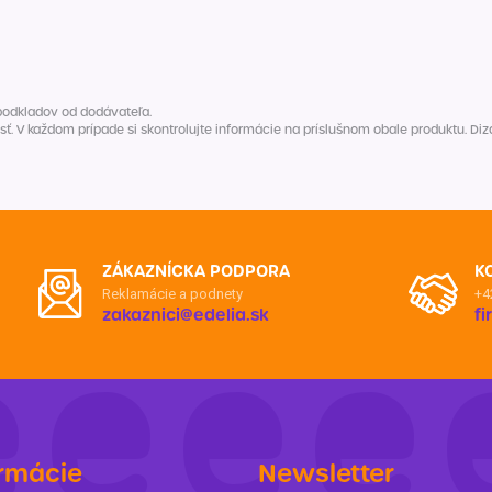
Balóny a sviečky
Intímna hygiena
Dekorácie
egórie
Stolovanie
domácich
Sezónna dekorácia
podkladov od dodávateľa.
V každom prípade si skontrolujte informácie na príslušnom obale produktu. Dizaj
egórie
ZÁKAZNÍCKA PODPORA
K
Reklamácie a podnety
+4
zakaznici@edelia.sk
f
rmácie
Newsletter