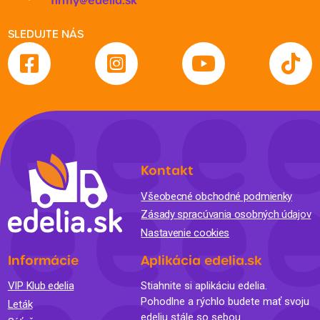
firmy@edelia.sk
SLEDUJTE NÁS
Kontakt
Všeobecné obchodné podmienky
Zásady spracúvania osobných údajov
Nastavenie cookies
Informácie
Aplikácia edelia.sk
VIP Klub edelia
Stiahnite si aplikáciu edelia.
Pohodlne a rýchlo budete mať svoju
Leták
edeliu stále so sebou.