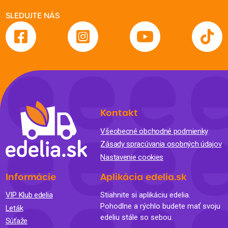
SLEDUJTE NÁS
Kontakt
Všeobecné obchodné podmienky
Zásady spracúvania osobných údajov
Nastavenie cookies
Informácie
Aplikácia edelia.sk
VIP Klub edelia
Stiahnite si aplikáciu edelia.
Pohodlne a rýchlo budete mať svoju
Leták
edeliu stále so sebou.
Súťaže