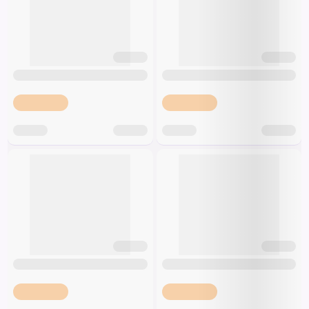
Španielsko
Špeciálna výživa a
biopotraviny
Darčekové
Recepty
Špeciálna
poukazy
výživa
Dieťa
Drogéria a kozmetika
Domácnosť a kancelária
Domáci miláčikovia
Lekáreň