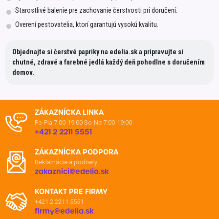
Starostlivé balenie pre zachovanie čerstvosti pri doručení.
Overení pestovatelia, ktorí garantujú vysokú kvalitu.
Objednajte si čerstvé papriky na edelia.sk a pripravujte si
chutné, zdravé a farebné jedlá každý deň pohodlne s doručením
domov.
ZÁKAZNÍCKA LINKA
Po-Pia 7:00-19:00
So-Ne 7:00-19:00
+421 2 2211 5551
ZÁKAZNÍCKA PODPORA
Reklamácie a podnety
zakaznici@edelia.sk
KONTAKT PRE FIRMY
+421 2 2211 5551
firmy@edelia.sk