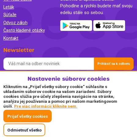
Pohodlne a rýchlo budete mať svoju
Leták
edeliu stále so sebou.
Súťaže
Odvoz záloh
Často kladené otázky
Kontakt
Newsletter
Prihlásiť sa k odberu
Nastavenie súborov cookies
Súhlasím so spracovaním osobných údajov a so zasielaním
newslettra na marketingové účely a oboznámil som sa so
Kliknutím na „Prijať všetky súbory cookie“ súhlasíte s
Zásadami ochrany osobných údajov.
ukladaním súborov cookie na vašom zariadení. Súbory
cookies slúžia pre účely zlepšenia navigácie na stránke,
Akceptujeme
analýzu jej používania a pomoc pri našom marketingovom
úsilí.
Pre viac informácií kliknite sem.
Plaťte pohodlne a bezpečne online.
Prijať všetky cookies
Odmietnuť všetko