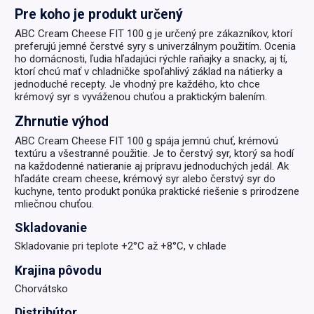
Pre koho je produkt určený
ABC Cream Cheese FIT 100 g je určený pre zákazníkov, ktorí
preferujú jemné čerstvé syry s univerzálnym použitím. Ocenia
ho domácnosti, ľudia hľadajúci rýchle raňajky a snacky, aj tí,
ktorí chcú mať v chladničke spoľahlivý základ na nátierky a
jednoduché recepty. Je vhodný pre každého, kto chce
krémový syr s vyváženou chuťou a praktickým balením.
Zhrnutie výhod
ABC Cream Cheese FIT 100 g spája jemnú chuť, krémovú
textúru a všestranné použitie. Je to čerstvý syr, ktorý sa hodí
na každodenné natieranie aj prípravu jednoduchých jedál. Ak
hľadáte cream cheese, krémový syr alebo čerstvý syr do
kuchyne, tento produkt ponúka praktické riešenie s prirodzene
mliečnou chuťou.
Skladovanie
Skladovanie pri teplote +2°C až +8°C, v chlade
Krajina pôvodu
Chorvátsko
Distribútor