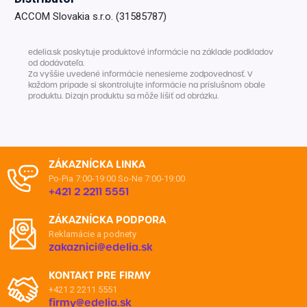
ACCOM Slovakia s.r.o. (31585787)
edelia.sk poskytuje produktové informácie na základe podkladov
od dodávateľa.
Za vyššie uvedené informácie nenesieme zodpovednosť. V
každom prípade si skontrolujte informácie na príslušnom obale
produktu. Dizajn produktu sa môže líšiť od obrázku.
ZÁKAZNÍCKA LINKA
Po-Pia 7:00-19:00
So-Ne 7:00-19:00
+421 2 2211 5551
ZÁKAZNÍCKA PODPORA
Reklamácie a podnety
zakaznici@edelia.sk
KONTAKT PRE FIRMY
+421 2 2211 5551
firmy@edelia.sk