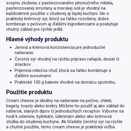
svojmu zloženiu z pasterizovaného plnotučného mlieka,
pasterizovanej smotany a morskej soli je vhodný na
každodenné použitie v studenej aj teplej kuchyni. Ide o
praktický krémový syr, ktorý sa ľahko rozotiera, dobre
kombinuje s pečivom aj ďalšími ingredienciami a poskytuje
chutný základ pre rýchle jedlá.
Hlavné výhody produktu
Jemná a krémová konzistencia pre jednoduché
natieranie.
Čerstvý syr vhodný na rýchlu prípravu raňajok, desiat či
snackov.
Príjemná mliečna chuť, ktorá sa ľahko kombinuje s
ďalšími surovinami.
Praktické 100 g balenie vhodné na domácu spotrebu.
Použitie produktu
Cream cheese je ideálny na natieranie na pečivo, chlieb,
bagety, toasty alebo krekry. Môžete ho použiť aj ako základ do
nátierok, slaných dipov či jednoduchých receptov. Výborne sa
hodí k zelenine, bylinkám, údeninám alebo ako krémová
zložka do studenej kuchyne. Ak hľadáte čerstvý syr na rýchle
a chutné použitie, tento cream cheese je praktická voľba.