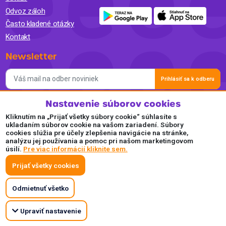
Odvoz záloh
Často kladené otázky
Kontakt
Newsletter
Prihlásiť sa k odberu
Nastavenie súborov cookies
Súhlasím so spracovaním osobných údajov a so zasielaním
newslettra na marketingové účely a oboznámil som sa so
Kliknutím na „Prijať všetky súbory cookie“ súhlasíte s
Zásadami ochrany osobných údajov.
ukladaním súborov cookie na vašom zariadení. Súbory
cookies slúžia pre účely zlepšenia navigácie na stránke,
Akceptujeme
analýzu jej používania a pomoc pri našom marketingovom
úsilí.
Pre viac informácií kliknite sem.
Plaťte pohodlne a bezpečne online.
Prijať všetky cookies
Odmietnuť všetko
Upraviť nastavenie