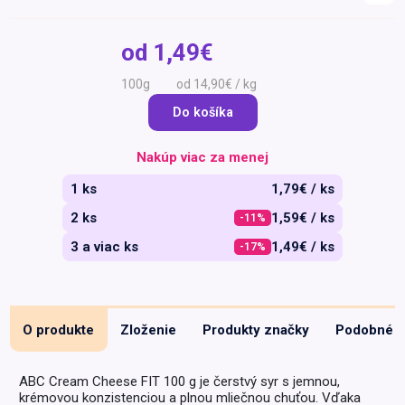
Špeciálna výživa a
biopotraviny
Darčekové
Recepty
Špeciálna
od
1,49€
poukazy
výživa
Dieťa
100g
od 14,90€ / kg
Drogéria a kozmetika
Do košíka
Domácnosť a kancelária
Nakúp viac za menej
Domáci miláčikovia
1 ks
1,79€ / ks
Lekáreň
2 ks
1,59€ / ks
-11%
3 a viac ks
1,49€ / ks
-17%
O produkte
Zloženie
Produkty značky
Podobné
ABC Cream Cheese FIT 100 g je čerstvý syr s jemnou,
krémovou konzistenciou a plnou mliečnou chuťou. Vďaka