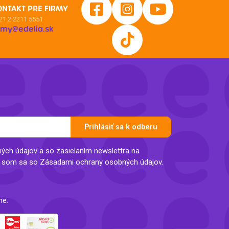
ONTAKT PRE FIRMY
21 2 2211 5551
irmy@edelia.sk
Prihlásiť sa k odberu
ch údajov a so zasielaním newslettra na
l som sa so Zásadami ochrany osobných údajov.
ne.