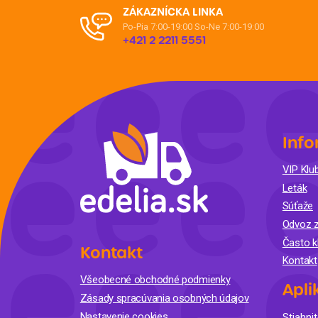
ZÁKAZNÍCKA LINKA
Po-Pia 7:00-19:00
So-Ne 7:00-19:00
+421 2 2211 5551
Info
VIP Klub
Leták
Súťaže
Odvoz z
Často k
Kontakt
Kontakt
Všeobecné obchodné podmienky
Apli
Zásady spracúvania osobných údajov
Nastavenie cookies
Stiahnit