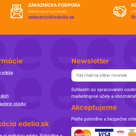
ZÁKAZNÍCKA PODPORA
K
Reklamácie a podnety
+4
zakaznici@edelia.sk
f
rmácie
Newsletter
 edelia
Súhlasím so spracovaním osobný
áloh
marketingové účely a oboznámi
ladené otázky
Akceptujeme
Plaťte pohodlne a bezpečne onli
kácia edelia.sk
e si aplikáciu edelia. Pohodlne a