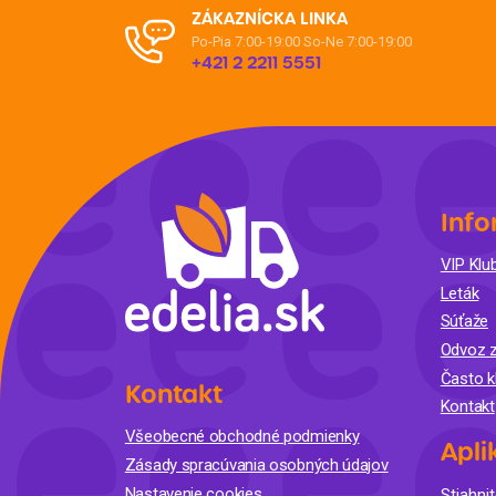
ZÁKAZNÍCKA LINKA
Po-Pia 7:00-19:00
So-Ne 7:00-19:00
+421 2 2211 5551
Info
VIP Klub
Leták
Súťaže
Odvoz z
Často k
Kontakt
Kontakt
Všeobecné obchodné podmienky
Apli
Zásady spracúvania osobných údajov
Nastavenie cookies
Stiahnit