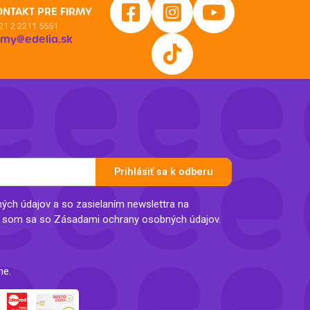
ONTAKT PRE FIRMY
21 2 2211 5551
irmy@edelia.sk
Prihlásiť sa k odberu
ch údajov a so zasielaním newslettra na
l som sa so Zásadami ochrany osobných údajov.
ne.