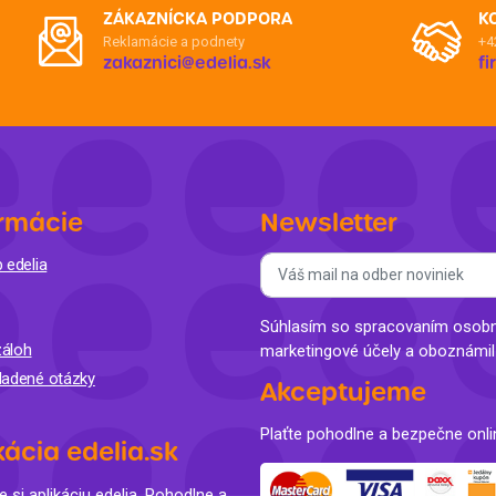
ZÁKAZNÍCKA PODPORA
K
Reklamácie a podnety
+4
zakaznici@edelia.sk
f
rmácie
Newsletter
 edelia
Súhlasím so spracovaním osobný
áloh
marketingové účely a oboznámi
ladené otázky
Akceptujeme
Plaťte pohodlne a bezpečne onli
kácia edelia.sk
e si aplikáciu edelia. Pohodlne a