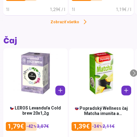
Fatra
1l
1,29€ / l
1l
1,19€ / l
FIJI
Zobraziť všetko
Fruity
Geme
Čaj
GINA
Gorif
Grani
GRAN
GymB
GYO
Healt
LEROS Levanduľa Cold
Popradský Wellness čaj
brew 20x1,2g
Matcha imunita a
Hell
koncentrácia 18 x 1,5 g (27 g)
Hello
1,79€
1,39€
3,07€
2,11€
-42
-34
%
%
Hoch