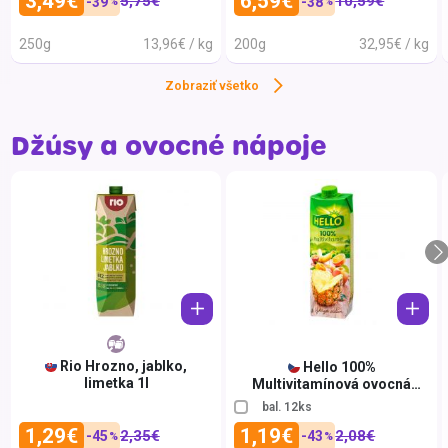
3,49€
6,59€
5,75€
10,59€
-39
-38
%
%
Dr. Oe
250g
13,96€ / kg
200g
32,95€ / kg
Drobč
Zobraziť všetko
Druid
DrWitt
Džúsy a ovocné nápoje
EBEN
Edus
Eilles
Eiska
ELIXÍ
Emer
Engli
Rio Hrozno, jablko,
Hello 100%
limetka 1l
Multivitamínová ovocná
Evian
šťava 1 l
bal. 12ks
Fanta
1,29€
1,19€
2,35€
2,08€
-45
-43
%
%