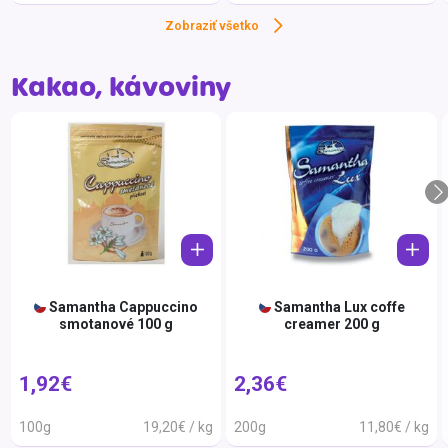
Klášt
Zobraziť všetko
Kofol
KOMV
Kakao, kávoviny
Kubík
Labko
Lavaz
Leros
Liana
LIMEÑ
Lipto
Samantha Cappuccino
Samantha Lux coffe
smotanové 100 g
creamer 200 g
Ľubov
Lucka
1,92€
2,36€
Lusit
100g
19,20€ / kg
200g
11,80€ / kg
Lynch