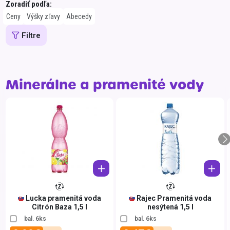
Zoradiť podľa:
Špeciálna výživa a
Ceny
Výšky zľavy
Abecedy
biopotraviny
Darčekové
Recepty
Špeciálna
poukazy
výživa
Filtre
Dieťa
Drogéria a kozmetika
Vyberte pôvod
Vyberte z
Slovensko
7UP
Minerálne a pramenité vody
Domácnosť a kancelária
Brazília
Acqua
Domáci miláčikovia
Bulharsko
ADRE
Lekáreň
AGROK
Česko
PLAV
Chorvátsko
AHMA
Dánsko
AHMA
Ekvádor
Almo
Estónsko
Altey
Lucka pramenitá voda
Rajec Pramenitá voda
Citrón Baza 1,5 l
nesýtená 1,5 l
Etiópia
Amylo
bal. 6ks
bal. 6ks
Európska únia
Arizo