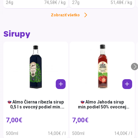
24g
74,58€ / kg
27g
51,48€ / kg
Hrotli
Zobraziť všetko
illy
Jaco
Sirupy
Jamni
Jana
Julius
Jupík
Jαnα
KAFFA
KIDIB
Almo Čierna ríbezla sirup
Almo Jahoda sirup
0,5 l s ovocný podiel min.
min.podiel 50% ovocnej
Killer
50%
zložky 500 ml
Kimb
7,00€
7,00€
Kinley
500ml
14,00€ / l
500ml
14,00€ / l