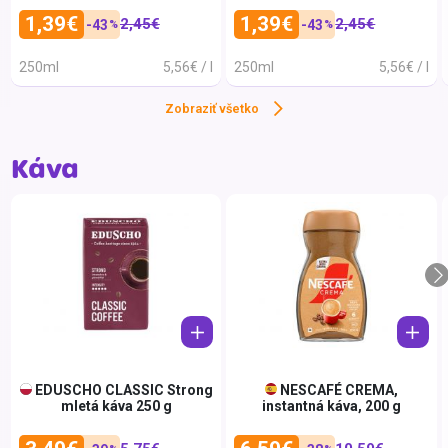
Portugalsko
Capp
1,39€
1,39€
2,45€
2,45€
-43
-43
%
%
Rakúsko
Capri
250ml
5,56€ / l
250ml
5,56€ / l
Rumunsko
Capri
Zobraziť všetko
Španielsko
Charl
Spojené arabské
Coca-
emiráty
Káva
Spojené kráľovstvo
Coco
Srbsko
Coffe
Srí Lanka
Culin
Švajčiarsko
CUPP
Švédsko
David
Taliansko
DAY U
Ukrajina
Dilma
EDUSCHO CLASSIC Strong
NESCAFÉ CREMA,
mletá káva 250 g
instantná káva, 200 g
Vietnam
Dobrý
DOLC