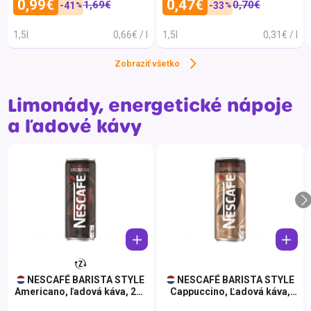
0,99€
0,47€
1,69€
0,70€
-41
-33
%
%
Fidži
ARTIF
1,5l
0,66€ / l
1,5l
0,31€ / l
Francúzsko
ATI L
Zobraziť všetko
Grécko
Baldo
Holandsko
Batter
Limonády, energetické nápoje
Indonézia
Becaf
a ľadové kávy
Kanada
Big Te
Kolumbia
Bohuš
Kórejská republika
BonaV
Maďarsko
BonS
Mexiko
Budiš
Nemecko
Café S
Nórsko
Čajov
NESCAFÉ BARISTA STYLE
NESCAFÉ BARISTA STYLE
Americano, ľadová káva, 250
Cappuccino, Ľadová káva,
Poľsko
Capit
ml
250 ml