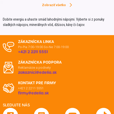
L´OR
Zobraziť všetko
Magn
Dobite energiu a uhaste smäd lahodnými nápojmi. Vyberte si z ponuky
Majes
sladkých nápojov, minerálnych vôd, džúsov, kávy či čajov.
Mana 
Mana
ZÁKAZNÍCKA LINKA
Matto
Po-Pia 7:00-19:00
So-Ne 7:00-19:00
+421 2 2211 5551
Matyš
ZÁKAZNÍCKA PODPORA
Mautn
Reklamácie a podnety
MaxiN
zakaznici@edelia.sk
Miner
KONTAKT PRE FIRMY
+421 2 2211 5551
Mirin
firmy@edelia.sk
Mistra
SLEDUJTE NÁS
Mitic
Monst