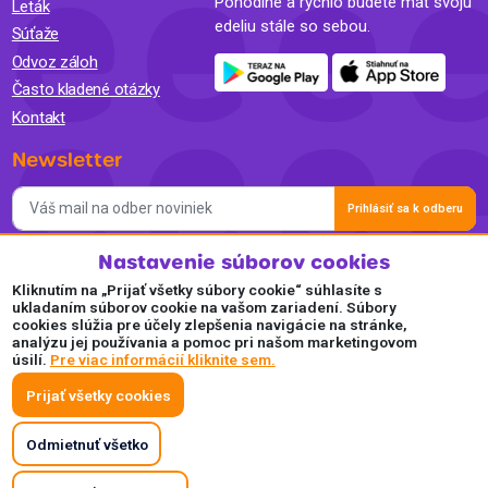
Pohodlne a rýchlo budete mať svoju
Leták
edeliu stále so sebou.
WC Me
Súťaže
Odvoz záloh
WELL
Často kladené otázky
WIME
Kontakt
WORK
Newsletter
YORK
Prihlásiť sa k odberu
ZORE
Nastavenie súborov cookies
Súhlasím so spracovaním osobných údajov a so zasielaním
newslettra na marketingové účely a oboznámil som sa so
Kliknutím na „Prijať všetky súbory cookie“ súhlasíte s
Zásadami ochrany osobných údajov.
ukladaním súborov cookie na vašom zariadení. Súbory
cookies slúžia pre účely zlepšenia navigácie na stránke,
Akceptujeme
analýzu jej používania a pomoc pri našom marketingovom
úsilí.
Pre viac informácií kliknite sem.
Plaťte pohodlne a bezpečne online.
Prijať všetky cookies
Odmietnuť všetko