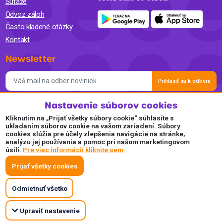
Súťaže
Odvoz záloh
Často kladené otázky
Kontakt
Newsletter
Prihlásiť sa k odberu
Nastavenie súborov cookies
Súhlasím so spracovaním osobných údajov a so zasielaním
newslettra na marketingové účely a oboznámil som sa so
Kliknutím na „Prijať všetky súbory cookie“ súhlasíte s
Zásadami ochrany osobných údajov.
ukladaním súborov cookie na vašom zariadení. Súbory
cookies slúžia pre účely zlepšenia navigácie na stránke,
Akceptujeme
analýzu jej používania a pomoc pri našom marketingovom
úsilí.
Pre viac informácií kliknite sem.
Plaťte pohodlne a bezpečne online.
Prijať všetky cookies
Odmietnuť všetko
Upraviť nastavenie