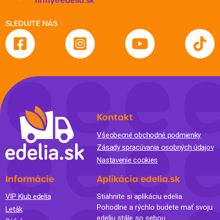
firmy@edelia.sk
SLEDUJTE NÁS
Kontakt
Všeobecné obchodné podmienky
Zásady spracúvania osobných údajov
Nastavenie cookies
Informácie
Aplikácia edelia.sk
VIP Klub edelia
Stiahnite si aplikáciu edelia.
Pohodlne a rýchlo budete mať svoju
Leták
edeliu stále so sebou.