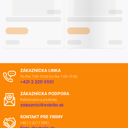
ZÁKAZNÍCKA LINKA
Po-Pia 7:00-19:00
So-Ne 7:00-19:00
+421 2 2211 5551
ZÁKAZNÍCKA PODPORA
Reklamácie a podnety
zakaznici@edelia.sk
KONTAKT PRE FIRMY
+421 2 2211 5551