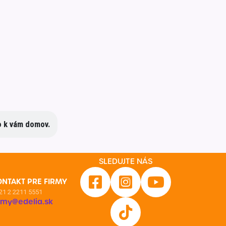
mo k vám domov.
SLEDUJTE NÁS
ONTAKT PRE FIRMY
21 2 2211 5551
irmy@edelia.sk