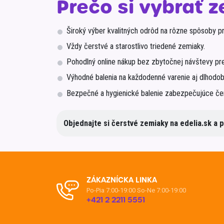
Prečo si vybrať z
Široký výber kvalitných odrôd na rôzne spôsoby pr
Vždy čerstvé a starostlivo triedené zemiaky.
Pohodlný online nákup bez zbytočnej návštevy pr
Výhodné balenia na každodenné varenie aj dlhodob
Bezpečné a hygienické balenie zabezpečujúce čer
Objednajte si čerstvé zemiaky na edelia.sk a 
ZÁKAZNÍCKA LINKA
Po-Pia 7:00-19:00
So-Ne 7:00-19:00
+421 2 2211 5551