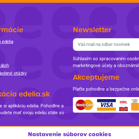
rmácie
Newsletter
 edelia
Súhlasím so spracovaním osobný
áloh
marketingové účely a oboznámi
ladené otázky
Akceptujeme
Plaťte pohodlne a bezpečne onli
kácia edelia.sk
e si aplikáciu edelia. Pohodlne a
budete mať svoju edeliu stále so
Nastavenie súborov cookies