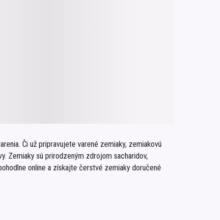
Inkontinencia
Zobraziť všetko z kategórie
Naplaste
Viac (2)
arenia. Či už pripravujete varené zemiaky, zemiakovú
avy. Zemiaky sú prirodzeným zdrojom sacharidov,
 pohodlne online a získajte čerstvé zemiaky doručené