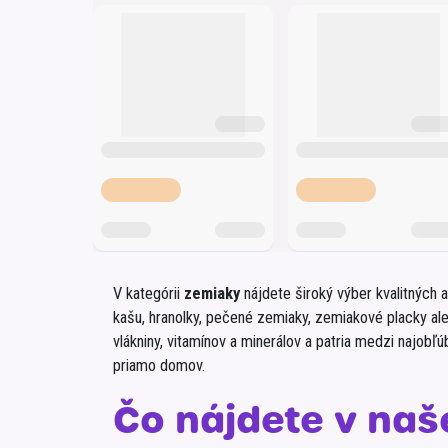
Krémy a impregnácia
Zobraziť všetko z kat
Výpredaj 
potrieb
Zobraziť všetko z kat
V kategórii
zemiaky
nájdete široký výber kvalitných 
kašu, hranolky, pečené zemiaky, zemiakové placky al
vlákniny, vitamínov a minerálov a patria medzi najobľ
priamo domov.
Čo nájdete v na