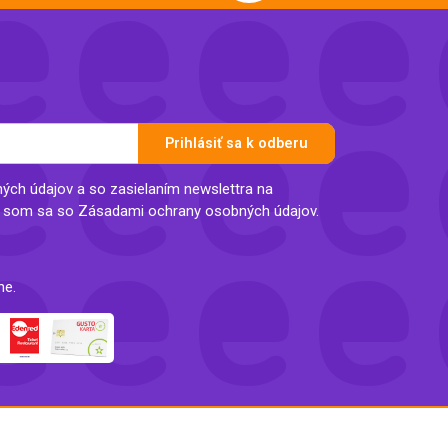
Prihlásiť sa k odberu
ch údajov a so zasielaním newslettra na
l som sa so Zásadami ochrany osobných údajov.
ne.