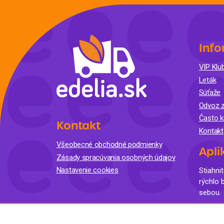
Info
VIP Klub
Leták
Súťaže
Odvoz z
Často k
Kontakt
Kontakt
Všeobecné obchodné podmienky
Apli
Zásady spracúvania osobných údajov
Nastavenie cookies
Stiahnit
rýchlo 
sebou.