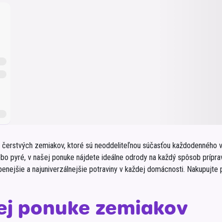
Balóny a sviečky
Intímna hygiena
Dekorácie
egórie
Stolovanie
domácich
Sezónna dekorácia
egórie
a čerstvých zemiakov, ktoré sú neoddeliteľnou súčasťou každodenného v
ebo pyré, v našej ponuke nájdete ideálne odrody na každý spôsob prípr
úbenejšie a najuniverzálnejšie potraviny v každej domácnosti. Nakupujte
šej ponuke zemiakov