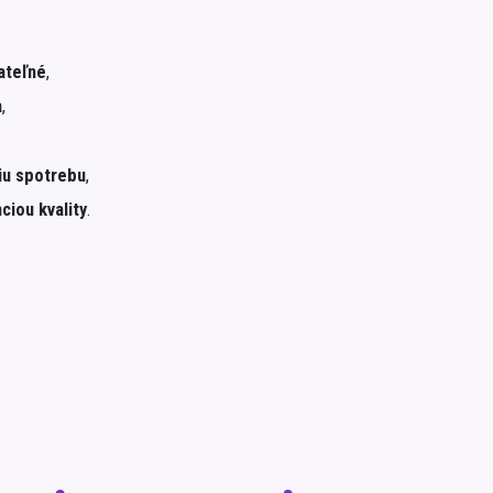
ateľné
,
a
,
šiu spotrebu
,
ciou kvality
.