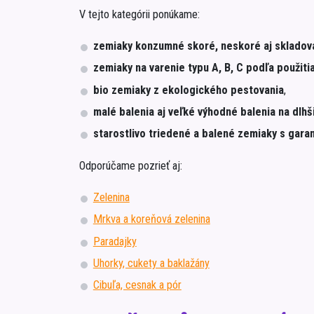
V tejto kategórii ponúkame:
zemiaky konzumné skoré, neskoré aj skladov
zemiaky na varenie typu A, B, C podľa použiti
bio zemiaky z ekologického pestovania
,
malé balenia aj veľké výhodné balenia na dlh
starostlivo triedené a balené zemiaky s garan
Odporúčame pozrieť aj:
Zelenina
Mrkva a koreňová zelenina
Paradajky
Uhorky, cukety a baklažány
Cibuľa, cesnak a pór