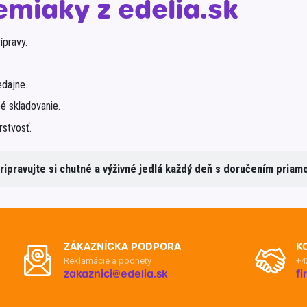
emiaky z edelia.sk
ípravy.
edajne.
é skladovanie.
stvosť.
pripravujte si chutné a výživné jedlá každý deň s doručením pria
ZÁKAZNÍCKA PODPORA
K
Reklamácie a podnety
+4
zakaznici@edelia.sk
f