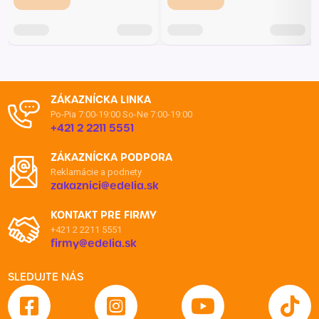
ZÁKAZNÍCKA LINKA
Po-Pia 7:00-19:00
So-Ne 7:00-19:00
+421 2 2211 5551
ZÁKAZNÍCKA PODPORA
Reklamácie a podnety
zakaznici@edelia.sk
KONTAKT PRE FIRMY
+421 2 2211 5551
firmy@edelia.sk
SLEDUJTE NÁS