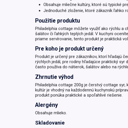
Obsahuje mliečne kultúry, ktoré sú typické pr
Krémy a impregnácia
Jednoduché zloženie, ktoré zákazník ľahko r
Zobraziť všetko z kat
Výpredaj 
Použitie produktu
potrieb
Philadelphia cottage môžete využiť ako rýchlu a ch
šalátov či ľahkých teplých jedál. V kuchyni ocení
priame servírovanie, tento produkt je praktická vo
Zobraziť všetko z kat
Pre koho je produkt určený
Produkt je určený pre zákazníkov, ktorí hľadajú č
rýchlych jedál, pre rodiny hľadajúce praktický syr 
často používa do nátierok, šalátov alebo na rýchle
Zhrnutie výhod
Philadelphia cottage 200g je čerstvý cottage syr,
kultúr je vhodný na každodennú kuchynskú prípravu
produkt ponúka praktické a spoľahlivé riešenie.
Alergény
Obsahuje mlieko.
Skladovanie