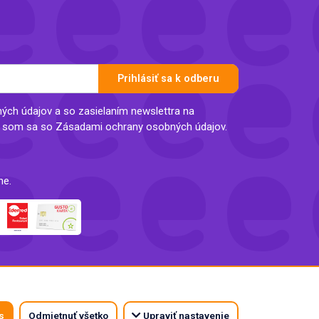
Prihlásiť sa k odberu
ch údajov a so zasielaním newslettra na
l som sa so Zásadami ochrany osobných údajov.
ne.
s
Odmietnuť všetko
Upraviť nastavenie