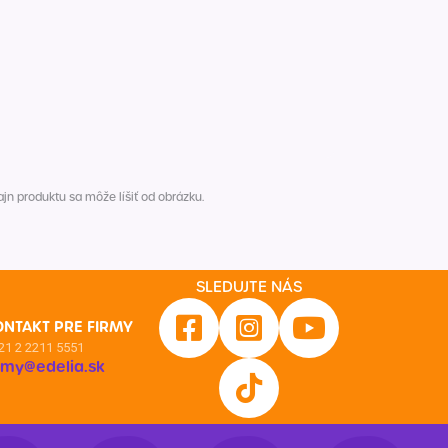
n produktu sa môže líšiť od obrázku.
SLEDUJTE NÁS
ONTAKT PRE FIRMY
21 2 2211 5551
irmy@edelia.sk