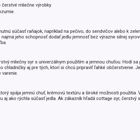
Balóny a sviečky
e čerstvé mliečne výrobky.
Intímna hygiena
Dekorácie
ozumie.
egórie
Stolovanie
domácich
Sezónna dekorácia
utnú súčasť raňajok, napríklad na pečivo, do sendvičov alebo k zeleni
te najmä jeho schopnosť dodať jedlu jemnosť bez výrazne silnej syrove
ľba.
egórie
erstvý mliečny syr s univerzálnym použitím a jemnou chuťou. Hodí sa p
do chladničky aj pre tých, ktorí si chcú pripraviť ľahké občerstvenie.
 varenie.
 ktorý spája jemnú chuť, krémovú textúru a široké možnosti použitia
 aj ako rýchla súčasť jedla. Ak zákazník hľadá cottage syr, čerstvý 