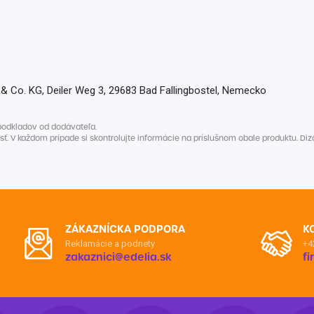
Co. KG, Deiler Weg 3, 29683 Bad Fallingbostel, Nemecko
podkladov od dodávateľa.
V každom prípade si skontrolujte informácie na príslušnom obale produktu. Dizaj
ZÁKAZNÍCKA PODPORA
K
Reklamácie a podnety
+4
zakaznici@edelia.sk
f