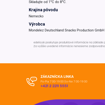
Skladujte od 1°C do 8°C.
Krajina pôvodu
Nemecko
Výrobca
Mondelez Deutschland Snacks Production GmbH & 
edelia.sk poskytuje produktové informácie na základe 
Za vyššie uvedené informácie nenesieme zodpovednosť. 
ZÁKAZNÍCKA LINKA
Po-Pia 7:00-19:00
So-Ne 7:00-19:00
+421 2 2211 5551