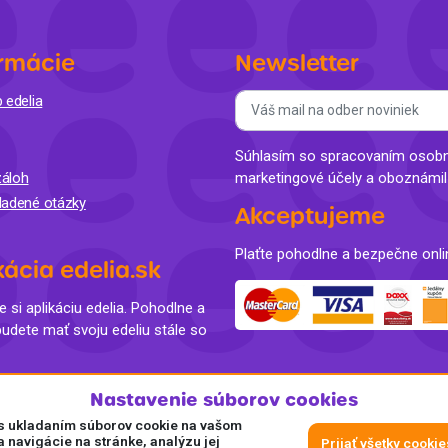
rmácie
Newsletter
 edelia
Súhlasím so spracovaním osobný
áloh
marketingové účely a oboznámi
ladené otázky
Akceptujeme
Plaťte pohodlne a bezpečne onli
kácia edelia.sk
e si aplikáciu edelia. Pohodlne a
budete mať svoju edeliu stále so
Nastavenie súborov cookies
e s ukladaním súborov cookie na vašom
a navigácie na stránke, analýzu jej
Prijať všetky cookie