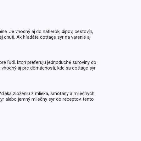
Inkontinencia
Zobraziť všetko z kategórie
Naplaste
Viac (2)
ne. Je vhodný aj do nátierok, dipov, cestovín,
j chuti. Ak hľadáte cottage syr na varenie aj
re ľudí, ktorí preferujú jednoduché suroviny do
 Je vhodný aj pre domácnosti, kde sa cottage syr
. Vďaka zloženiu z mlieka, smotany a mliečnych
syr alebo jemný mliečny syr do receptov, tento