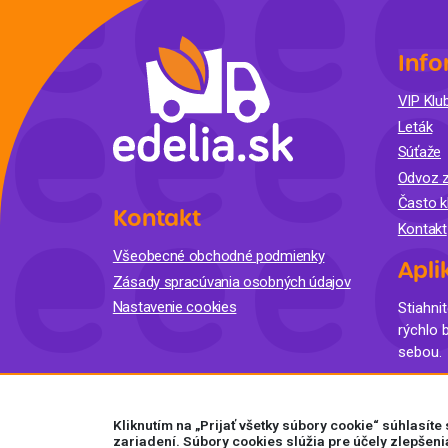
Info
VIP Klub
Leták
Súťaže
Odvoz z
Často k
Kontakt
Kontakt
Všeobecné obchodné podmienky
Apli
Zásady spracúvania osobných údajov
Nastavenie cookies
Stiahnit
rýchlo 
sebou.
Kliknutím na „Prijať všetky súbory cookie“ súhlasít
zariadení. Súbory cookies slúžia pre účely zlepšeni