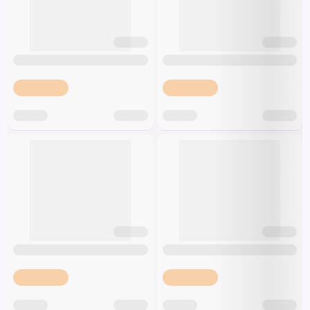
Keňa
Litva
Lotyšsko
Maďarsko
Nemecko
Poľsko
Portugalsko
Španielsko
Taliansko