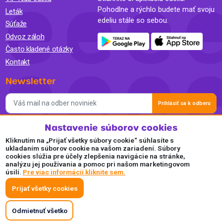
Pohodlne a rýchlo budete mať svoju
Leták
edeliu stále so sebou.
Súťaže
Odvoz záloh
Často kladené otázky
Kontakt
Newsletter
Prihlásiť sa k odberu
Nastavenie súborov cookies
Súhlasím so spracovaním osobných údajov a so zasielaním
newslettra na marketingové účely a oboznámil som sa so
Kliknutím na „Prijať všetky súbory cookie“ súhlasíte s
Zásadami ochrany osobných údajov.
ukladaním súborov cookie na vašom zariadení. Súbory
cookies slúžia pre účely zlepšenia navigácie na stránke,
Akceptujeme
analýzu jej používania a pomoc pri našom marketingovom
úsilí.
Pre viac informácií kliknite sem.
Plaťte pohodlne a bezpečne online.
Prijať všetky cookies
Odmietnuť všetko