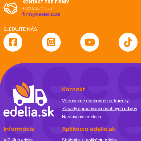
KONTAKT PRE FIRMY
+421 2 2211 5551
firmy@edelia.sk
SLEDUJTE NÁS
Kontakt
Všeobecné obchodné podmienky
Zásady spracúvania osobných údajov
Nastavenie cookies
Informácie
Aplikácia edelia.sk
VIP Klub edelia
Stiahnite si aplikáciu edelia.