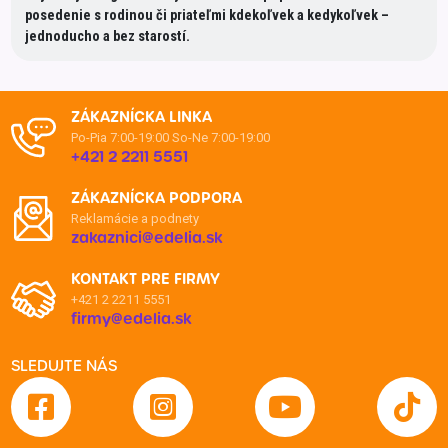
posedenie s rodinou či priateľmi kdekoľvek a kedykoľvek –
jednoducho a bez starostí.
ZÁKAZNÍCKA LINKA
Po-Pia 7:00-19:00
So-Ne 7:00-19:00
+421 2 2211 5551
ZÁKAZNÍCKA PODPORA
Reklamácie a podnety
zakaznici@edelia.sk
KONTAKT PRE FIRMY
+421 2 2211 5551
firmy@edelia.sk
SLEDUJTE NÁS