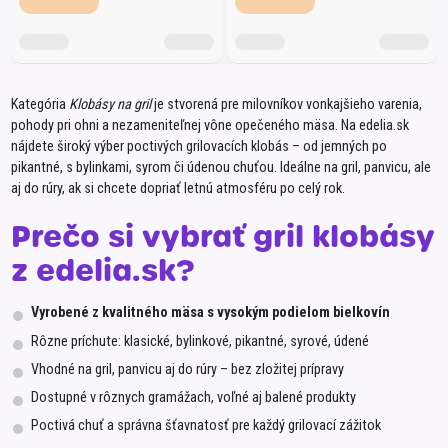
Kategória
Klobásy na gril
je stvorená pre milovníkov vonkajšieho varenia,
pohody pri ohni a nezameniteľnej vône opečeného mäsa. Na edelia.sk
nájdete široký výber poctivých grilovacích klobás – od jemných po
pikantné, s bylinkami, syrom či údenou chuťou. Ideálne na gril, panvicu, ale
aj do rúry, ak si chcete dopriať letnú atmosféru po celý rok.
Prečo si vybrať gril klobásy
z edelia.sk?
Vyrobené z kvalitného mäsa s vysokým podielom bielkovín
Rôzne príchute: klasické, bylinkové, pikantné, syrové, údené
Vhodné na gril, panvicu aj do rúry – bez zložitej prípravy
Dostupné v rôznych gramážach, voľné aj balené produkty
Poctivá chuť a správna šťavnatosť pre každý grilovací zážitok