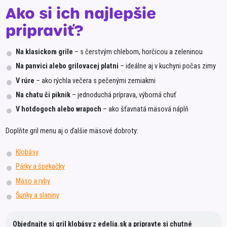
Ako si ich najlepšie
pripraviť?
Na klasickom grile
– s čerstvým chlebom, horčicou a zeleninou
Na panvici alebo grilovacej platni
– ideálne aj v kuchyni počas zimy
V rúre
– ako rýchla večera s pečenými zemiakmi
Na chatu či piknik
– jednoduchá príprava, výborná chuť
V hotdogoch alebo wrapoch
– ako šťavnatá mäsová náplň
Doplňte gril menu aj o ďalšie mäsové dobroty:
Klobásy
Párky a špekačky
Mäso a ryby
Šunky a slaniny
Objednajte si gril klobásy z edelia.sk a pripravte si chutné