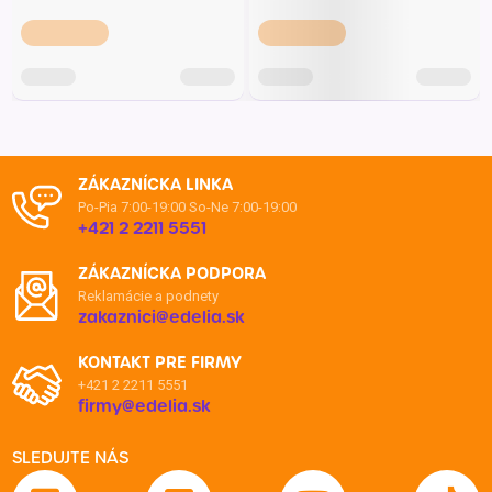
ZÁKAZNÍCKA LINKA
Po-Pia 7:00-19:00
So-Ne 7:00-19:00
+421 2 2211 5551
ZÁKAZNÍCKA PODPORA
Reklamácie a podnety
zakaznici@edelia.sk
KONTAKT PRE FIRMY
+421 2 2211 5551
firmy@edelia.sk
SLEDUJTE NÁS