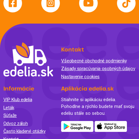
Kontakt
Všeobecné obchodné podmienky
Zásady spracúvania osobných údajov
Nastavenie cookies
Informácie
Aplikácia edelia.sk
VIP Klub edelia
Stiahnite si aplikáciu edelia.
Pohodlne a rýchlo budete mať svoju
Leták
edeliu stále so sebou.
Súťaže
Odvoz záloh
Často kladené otázky