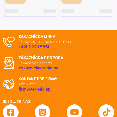
ZÁKAZNÍCKA LINKA
Po-Pia 7:00-19:00
So-Ne 7:00-19:00
+421 2 2211 5551
ZÁKAZNÍCKA PODPORA
Reklamácie a podnety
zakaznici@edelia.sk
KONTAKT PRE FIRMY
+421 2 2211 5551
firmy@edelia.sk
SLEDUJTE NÁS