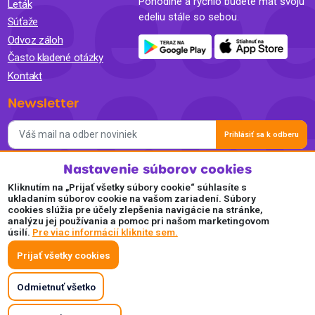
Pohodlne a rýchlo budete mať svoju
Leták
edeliu stále so sebou.
Súťaže
Odvoz záloh
Často kladené otázky
Kontakt
Newsletter
Prihlásiť sa k odberu
Nastavenie súborov cookies
Súhlasím so spracovaním osobných údajov a so zasielaním
newslettra na marketingové účely a oboznámil som sa so
Kliknutím na „Prijať všetky súbory cookie“ súhlasíte s
Zásadami ochrany osobných údajov.
ukladaním súborov cookie na vašom zariadení. Súbory
cookies slúžia pre účely zlepšenia navigácie na stránke,
Akceptujeme
analýzu jej používania a pomoc pri našom marketingovom
úsilí.
Pre viac informácií kliknite sem.
Plaťte pohodlne a bezpečne online.
Prijať všetky cookies
Odmietnuť všetko