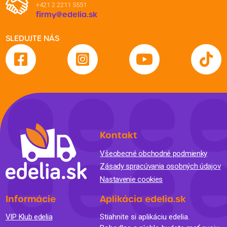
+421 2 2211 5551
firmy@edelia.sk
SLEDUJTE NÁS
Kontakt
Všeobecné obchodné podmienky
Zásady spracúvania osobných údajov
Nastavenie cookies
Informácie
Aplikácia edelia.sk
VIP Klub edelia
Stiahnite si aplikáciu edelia.