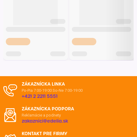
ZÁKAZNÍCKA LINKA
Po-Pia 7:00-19:00
So-Ne 7:00-19:00
+421 2 2211 5551
ZÁKAZNÍCKA PODPORA
Reklamácie a podnety
zakaznici@edelia.sk
KONTAKT PRE FIRMY