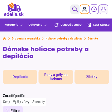
0,00€
Kategórie
Objavujte
Cenové bomby
Last Minute
Ovocie a zelenina
Pekáreň a cukráreň
Drogéria a kozmetika
Holiace potreby a depilácia
Dámske
Mäso a ryby
Cenové
Last Minute
Lekáreň
Sezónne
Dámske holiace potreby a
Košík je prázdny
bomby
BENU
Údeniny a lahôdky
depilácia
Mliečne a chladené
XXL
Mrazené
Balenia
Novinky
Multinákup
Edelia klub
Peny a gély na
Viac za menej
Depilácia
Žiletky
holenie
Trvanlivé
Môžete objednať!
Nápoje
Zoradiť podľa:
Slovenská
Zvoz
VIP Ceny
Slovenské
Alkohol
Prejsť do pokladne
Ceny
Výšky zľavy
Abecedy
farma
potraviny
Športová výživa
Filtre