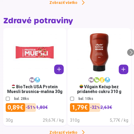
Zobraziť všetko
Filipíny
Beast
Fínsko
Beaut
Zdravé potraviny
Francúzsko
Berge
Grécko
BIG 
Holandsko
BIOG
Indonézia
Biote
Kanada
Blaní
Keňa
bomb
Litva
Bondu
BioTech USA Protein
Vilgain Kečup bez
Muesli brusnica-malina 30g
pridaného cukru 310 g
Lotyšsko
Bunbi
bal. 28ks
bal. 10ks
Maďarsko
Calvo
0,89€
1,79€
1,80€
2,63€
-51
-32
%
%
Nemecko
Casa
30g
29,67€ / kg
310g
5,77€ / kg
Poľsko
CENT
Zobraziť všetko