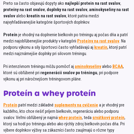
Preto sa často objavujú dopyty ako
najlepší protein na rast svalov
,
JOJO
proteíny na rast svalov
,
doplnky na rast svalov
,
aminokyseliny na rast
Kaise
svalov
alebo
kreatín na rast svalov
, ktoré patria medzi
najvyhľadávanejšie kategórie športových doplnkov.
Karič
Karpa
Proteín
je vhodný na doplnenie bielkovín po tréningu aj počas dňa a patrí
medzi najobľúbenejšie produkty v kategórii
Proteíny na rast svalov
. Na
KOLI
podporu výkonu a sily športovci často vyhľadávajú aj
kreatín
, ktorý patrí
medzi najznámejšie doplnky pri silovom tréningu.
Komp
Koste
Pri intenzívnom tréningu môžu pomôcť aj
aminokyseliny
alebo
BCAA
,
ktoré sú obľúbené pri
regenerácii svalov po tréningu
, pri podpore
KRAJČI
výkonu aj pri náročnejšom tréningovom pláne.
Krásn
Proteín a whey proteín
KUKK
La Lo
Proteín
patrí medzi základné
suplementy na cvičenie
a je vhodný pre
každého, kto chce riešiť príjem bielkovín, regeneráciu alebo podporu
Levmi
svalov. Veľmi obľúbený je najmä
whey proteín
, teda
srvátkový proteín
,
Liana
ktorý sa hodí po tréningu alebo ako rýchly zdroj bielkovín počas dňa. Pri
výbere doplnkov výživy sa zákazníci často zaujímajú o rôzne typy
Little