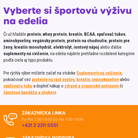
Vyberte si športovú výživu
na edelia
Či už hľadáte
proteín
,
whey proteín
,
kreatín
,
BCAA
,
spaľovač tukov
,
aminokyseliny
,
vegánsky proteín
,
protein na chudnutie
,
protein pre
ženy
,
kreatín monohydrát
,
elektrolyt
,
iontový nápoj
alebo ďalšie
suplementy na cvičenie
, na edelia nájdete prehľadne rozdelené kategórie
podľa cieľa aj typu produktu.
Pre rýchly výber môžete začať na stránke
Suplementy na cvičenie
,
pokračovať cez
proteíny na rast svalov
,
kreatín
,
aminokyseliny
alebo
spaľovače tuku
a doplniť nákup o
zdravé a organické potraviny
či
športové bandáže a shakery
.
ZÁKAZNÍCKA LINKA
Po-Pia 7:00-19:00
So-Ne 7:00-19:00
+421 2 2211 5551