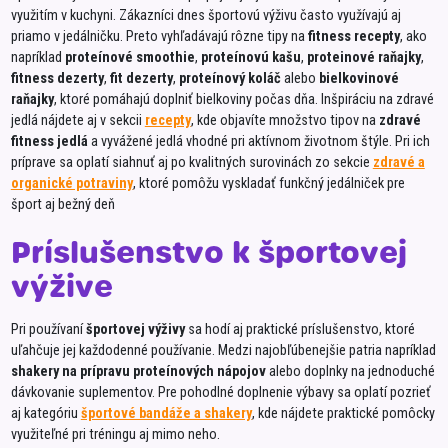
využitím v kuchyni. Zákazníci dnes športovú výživu často využívajú aj
priamo v jedálničku. Preto vyhľadávajú rôzne tipy na
fitness recepty
, ako
napríklad
proteínové smoothie
,
proteínovú kašu
,
proteinové raňajky
,
fitness dezerty
,
fit dezerty
,
proteínový koláč
alebo
bielkovinové
raňajky
, ktoré pomáhajú doplniť bielkoviny počas dňa. Inšpiráciu na zdravé
jedlá nájdete aj v sekcii
recepty
, kde objavíte množstvo tipov na
zdravé
fitness jedlá
a vyvážené jedlá vhodné pri aktívnom životnom štýle. Pri ich
príprave sa oplatí siahnuť aj po kvalitných surovinách zo sekcie
zdravé a
organické potraviny
, ktoré pomôžu vyskladať funkčný jedálniček pre
šport aj bežný deň
Príslušenstvo k športovej
výžive
Pri používaní
športovej výživy
sa hodí aj praktické príslušenstvo, ktoré
uľahčuje jej každodenné používanie. Medzi najobľúbenejšie patria napríklad
shakery na prípravu proteínových nápojov
alebo doplnky na jednoduché
dávkovanie suplementov. Pre pohodlné doplnenie výbavy sa oplatí pozrieť
aj kategóriu
športové bandáže a shakery
, kde nájdete praktické pomôcky
využiteľné pri tréningu aj mimo neho.