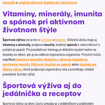
minerály
a
ostatné výživové doplnky pre športovcov
.
Unito
Vitamíny, minerály, imunita
VanaV
a spánok pri aktívnom
VI Hu
životnom štýle
Vilgai
VITAC
Športová výživa
nie je len o
proteíne
a
kreatíne
. Dôležitú úlohu majú aj
Wasa
vitamíny a minerály
, podpora
imunity
, kvalitný
spánok
a starostlivosť o
pohybový aparát. Pri pravidelnom tréningu je dôležité myslieť nielen na
Zdrav
doplnky na výkon, ale aj na celkovú regeneráciu organizmu. Pomôcť môžu
Zvole
napríklad
vitamíny a minerály
,
vitamíny a výživové doplnky na
posilnenie imunity
,
Výživové doplnky na spánok
alebo
doplnky pre
kĺbovú výživu
, ktoré podporujú regeneráciu tela a pomáhajú zvládať
pravidelnú fyzickú záťaž.
Športová výživa aj do
jedálnička a receptov
Športová výživa sa dnes často prepája aj s jedálničkom a praktickým