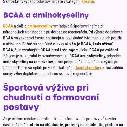
Samostatný výber produktov nájdete v kategórii
Kreatín
.
Natur
BCAA a aminokyseliny
NESQ
NEST
BCAA
a ďalšie
aminokyseliny
vyhľadávajú športovci najmä pri
Neur
náročnejších tréningoch a pri dôraze na regeneráciu. Pri výbere doplnkov s
BCAA
sa zákazníci často zaujímajú aj o základné informácie o ich použití
Nowa
a účinkoch. Bežné sú napríklad otázky ako
čo je BCAA
,
kedy užívať
Nutre
BCAA
, či je vhodnejšie
BCAA pred tréningom
alebo
BCAA po cvičení
.
Záujem je aj o produkty označované ako
BCAA aminokyseliny
, prípadne
Nutrif
aminokyseliny na rast svalov
, ktoré podporujú regeneráciu a výkon pri
tréningu. Preto sa oplatí pozrieť aj kategóriu
Aminokyseliny
, ktorá zahŕňa
Omira
široký výber doplnkov pre podporu svalovej regenerácie.
Oshe
Športová výživa pri
Panza
chudnutí a formovaní
PASTI
postavy
Pečiv
Hrád
Phila
Ak je cieľom redukcia hmotnosti alebo formovanie postavy, zákazníci
POEX
často hľadajú
protein na chudnutie
,
proteíny na chudnutie
,
protein na