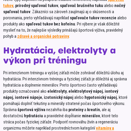
Schär
tukov
,
prírodný spaľovač tukov
,
spaľovač brušného tuku
alebo
nočný
SEMI
spaľovač tukov
. Zákazníci sa zároveň zaujímajú aj o skúsenosti a
porovnania, preto vyhľadávajú napríklad
spaľovače tukov recenzie
alebo
Shan'
produkty ako
spaľovač tukov bez kofeínu
. Pri výbere je však dôležité
myslieť na to, že najlepšie výsledky prinášajú športová výživa, pravidelný
SOKR
pohyb a
zdravé a organické potraviny
.
Solča
Hydratácia, elektrolyty a
SOS
výkon pri tréningu
Spak
Stará
Pri intenzívnom tréningu a vyššej záťaži môže zohrávať dôležitú úlohu aj
Sunar
hydratácia. Pri intenzívnom tréningu a fyzickej záťaži je dôležitá aj správna
hydratácia a doplnenie minerálov. Preto športovci často vyhľadávajú
SWISS
produkty označované ako
elektrolyty
,
elektrolytový nápoj
,
iontový
nápoj
,
iontové nápoje
,
izotonický nápoj
alebo
hypotonický nápoj
, ktoré
Tami
pomáhajú doplniť tekutiny a minerály stratené počas športového výkonu.
Tekm
Správna
športová výživa
nezahŕňa iba
proteíny
a
kreatín
, ale aj
dostatočnú
hydratáciu
a pravidelné dopĺňanie
minerálov
, ktoré telo
TOMM
stráca počas fyzickej záťaže. Podporiť rovnováhu živín a regeneráciu
Topna
organizmu môžete napríklad prostredníctvom kategórií
vitamíny a