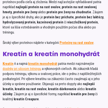
proteínov podľa cieľa aj zloženia. Medzi najčastejšie vyhľadávané patria
Lučin
napríklad
najlepší protein na rast svalov
,
protein na rast svalovej
hmoty
,
proteín pre ženy
alebo
protein pre ženy na chudnutie
. Záujem
Lucka
je aj o špecifické druhy, ako je
protein bez príchute
,
protein bez laktózy
,
hydrolyzovaný protein
,
kazeínový protein
či
viaczložkový protein
,
Lunte
ktoré sa líšia vstrebávaním a vhodným použitím počas dňa alebo po
Lupie
tréningu.
Marle
Široký výber proteínov nájdete v kategórii
Proteíny na rast svalov
.
Mäsov
Kreatín a kreatín monohydrát
MaxiN
McCa
Kreatín
ň a najmä
kreatín monohydrát
patria medzi najznámejšie
doplnky pri silovom tréningu
a výkonových cieľoch. Ak zákazník hľadá
Meco
podporu tréningu, výkonu a svalovej práce, ide o jednu z najdôležitejších
Milsy
podkategórií. Pri výbere kreatínu sa zákazníci často zaujímajú aj o jeho
účinky a správne používanie. Objavujú sa preto dopyty ako
najlepší
Minus
kreatín
,
kreatín na rast svalov
,
kreatín dávkovanie
alebo
kreatín
účinky
. Záujem je aj o špecifické formy, napríklad
kreatín pre ženy
či
Minus
kvalitný
kreatín Creapure
.
Na pa