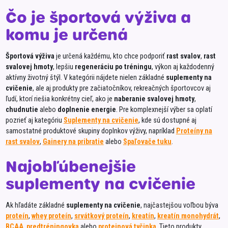
El Po
Čo je športová výživa a
ELOT
komu je určená
Emco
Športová výživa
je určená každému, kto chce podporiť
rast svalov
,
rast
Equa
svalovej hmoty
, lepšiu
regeneráciu po tréningu
, výkon aj každodenný
Fioren
aktívny životný štýl. V kategórii nájdete nielen základné
suplementy na
cvičenie
, ale aj produkty pre začiatočníkov, rekreačných športovcov aj
Fratel
ľudí, ktorí riešia konkrétny cieľ, ako je
naberanie svalovej hmoty
,
chudnutie
alebo
doplnenie energie
. Pre komplexnejší výber sa oplatí
Free V
pozrieť aj kategóriu
Suplementy na cvičenie
, kde sú dostupné aj
FRIGO
samostatné produktové skupiny doplnkov výživy, napríklad
Proteíny na
rast svalov
,
Gainery na pribratie
alebo
Spaľovače tuku
.
Galba
Najobľúbenejšie
Galve
suplementy na cvičenie
GARD
Gener
Ak hľadáte základné
suplementy na cvičenie
, najčastejšou voľbou býva
Glenm
proteín
,
whey proteín
,
srvátkový proteín
,
kreatín
,
kreatín monohydrát
,
BCAA
,
predtréningovka
alebo
proteinová tyčinka
. Tieto produkty
Greis