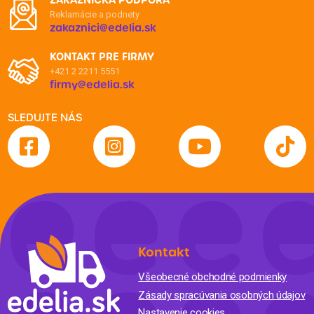
ZÁKAZNÍCKA PODPORA
Reklamácie a podnety
zakaznici@edelia.sk
KONTAKT PRE FIRMY
+421 2 2211 5551
firmy@edelia.sk
SLEDUJTE NÁS
Kontakt
Všeobecné obchodné podmienky
Zásady spracúvania osobných údajov
Nastavenie cookies