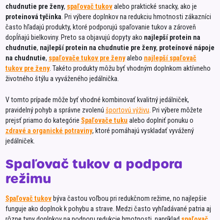
chudnutie pre ženy
,
spaľovač tukov
alebo praktické snacky, ako je
Pom-B
proteinová tyčinka
. Pri výbere doplnkov na redukciu hmotnosti zákazníci
často hľadajú produkty, ktoré podporujú spaľovanie tukov a zároveň
Porxa
dopĺňajú bielkoviny. Preto sa objavujú dopyty ako
najlepší protein na
PRO!
chudnutie
,
najlepší protein na chudnutie pre ženy
,
proteínové nápoje
na chudnutie
,
spaľovače tukov pre ženy
alebo
najlepší spaľovač
Racio
tukov pre ženy
. Takéto produkty môžu byť vhodným doplnkom aktívneho
Rado
životného štýlu a vyváženého jedálnička.
Rajo
V tomto prípade môže byť vhodné kombinovať kvalitný jedálniček,
Ravita
pravidelný pohyb a správne zvolenú
športovú výživu
. Pri výbere môžete
prejsť priamo do kategórie
Spaľovače tuku
alebo doplniť ponuku o
Raw 
zdravé a organické potraviny
, ktoré pomáhajú vyskladať vyvážený
jedálniček.
RiceU
Rudol
Spaľovač tukov a podpora
Ryba 
režimu
Ryba 
Spaľovač tukov
býva častou voľbou pri redukčnom režime, no najlepšie
SamMi
funguje ako doplnok k pohybu a strave. Medzi často vyhľadávané patria aj
rôzne typy doplnkov na podporu redukcie hmotnosti, napríklad
spaľovač