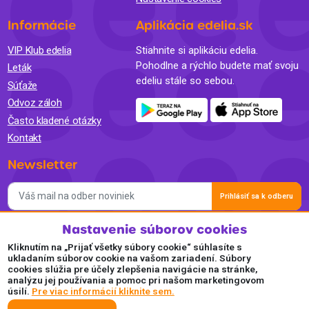
Informácie
Aplikácia edelia.sk
VIP Klub edelia
Stiahnite si aplikáciu edelia.
Pohodlne a rýchlo budete mať svoju
Leták
edeliu stále so sebou.
Súťaže
Odvoz záloh
Často kladené otázky
Kontakt
Newsletter
Prihlásiť sa k odberu
Nastavenie súborov cookies
Súhlasím so spracovaním osobných údajov a so zasielaním
newslettra na marketingové účely a oboznámil som sa so
Kliknutím na „Prijať všetky súbory cookie“ súhlasíte s
Zásadami ochrany osobných údajov.
ukladaním súborov cookie na vašom zariadení. Súbory
cookies slúžia pre účely zlepšenia navigácie na stránke,
Akceptujeme
analýzu jej používania a pomoc pri našom marketingovom
úsilí.
Pre viac informácií kliknite sem.
Plaťte pohodlne a bezpečne online.