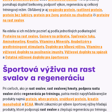
pomáhajú doplniť bielkoviny, podporiť výkon, regeneráciu aj celkový
GS
tréningový režim. Obľúbený je aj
vegánsky proteín
,
rastlinný protein
,
protein bez laktózy
,
protein pre ženy
,
protein na chudnutie
či
proteíny
Gulló
na rast svalov
.
GymB
Na edelia si ich môžete pozrieť aj podľa jednotlivých podkategórií:
Hamé
Proteíny na rast svalov
,
Gainery na pribratie
,
Spaľovače tuku
,
Aminokyseliny
,
Kreatín
,
Vitamíny a Minerály
,
Anabolizéry a
Hami
predtréningové stimulanty
,
Doplnky pre kĺbovú výživu
,
Vitamíny a
HAPPY
výživové doplnky na posilnenie imunity
,
Výživové doplnky na spánok
a
Ostatné výživové doplnky pre športovcov
.
Healt
Hell
Športová výživa na rast
HERO
svalov a regeneráciu
Holla
Pri cieľoch, ako je
rast svalov
,
rast svalovej hmoty
,
podpora rastu
Hrotli
svalov
alebo
regenerácia po tréningu
, patria medzi najvyhľadávanejšie
produkty najmä
proteín
,
whey proteín
,
srvátkový proteín
,
kreatín
Hyza
monohydrát
a
BCAA
. Mnohí zákazníci pri výbere športovej výživy hľadajú
Iglo
produkty, ktoré podporujú
rast svalov
a zlepšujú regeneráciu po tréningu.