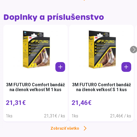
Portugalsko
Ceteb
Rakúsko
CeVit
Doplnky a príslušenstvo
Rumunsko
Chru
Španielsko
Corny
Spojené kráľovstvo
Cryos
Spojené štáty
Cryos
Srbsko
DELTA
Švédsko
Diabe
Taliansko
Divell
3M FUTURO Comfort bandáž
3M FUTURO Comfort bandáž
na členok veľkosť M 1 kus
na členok veľkosť S 1 kus
Thajsko
Dospi
21,31€
21,46€
Turecko
Dr. Oe
Ukrajina
Druid
1ks
21,31€ / ks
1ks
21,46€ / ks
Vietnam
EDEN
Zobraziť všetko
Ehrm