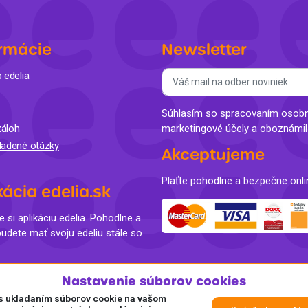
rmácie
Newsletter
 edelia
Súhlasím so spracovaním osobný
áloh
marketingové účely a oboznámi
ladené otázky
Akceptujeme
Plaťte pohodlne a bezpečne onli
kácia edelia.sk
e si aplikáciu edelia. Pohodlne a
budete mať svoju edeliu stále so
Nastavenie súborov cookies
e s ukladaním súborov cookie na vašom