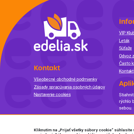
Info
VIP Klub
Leták
Súťaže
Odvoz z
Často k
Kontakt
Kontakt
Všeobecné obchodné podmienky
Apli
Zásady spracúvania osobných údajov
Nastavenie cookies
Stiahnit
rýchlo 
sebou.
Kliknutím na „Prijať všetky súbory cookie“ súhlasít