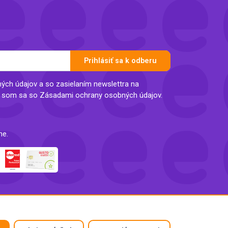
Prihlásiť sa k odberu
ch údajov a so zasielaním newslettra na
l som sa so Zásadami ochrany osobných údajov.
ne.