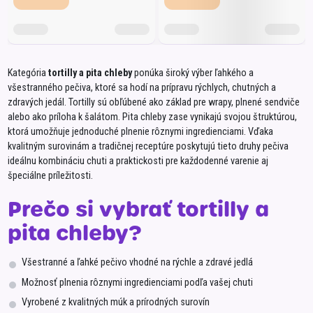
Kategória
tortilly a pita chleby
ponúka široký výber ľahkého a
všestranného pečiva, ktoré sa hodí na prípravu rýchlych, chutných a
zdravých jedál. Tortilly sú obľúbené ako základ pre wrapy, plnené sendviče
alebo ako príloha k šalátom. Pita chleby zase vynikajú svojou štruktúrou,
ktorá umožňuje jednoduché plnenie rôznymi ingredienciami. Vďaka
kvalitným surovinám a tradičnej receptúre poskytujú tieto druhy pečiva
ideálnu kombináciu chuti a praktickosti pre každodenné varenie aj
špeciálne príležitosti.
Prečo si vybrať tortilly a
pita chleby?
Všestranné a ľahké pečivo vhodné na rýchle a zdravé jedlá
Možnosť plnenia rôznymi ingredienciami podľa vašej chuti
Vyrobené z kvalitných múk a prírodných surovín