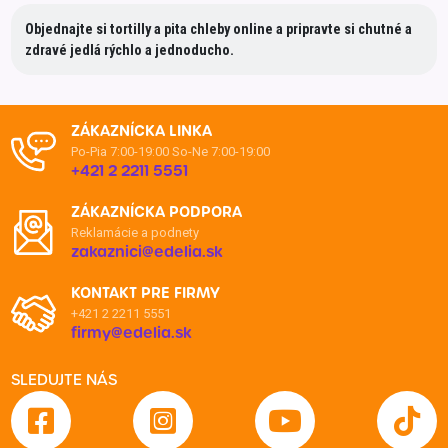
Objednajte si tortilly a pita chleby online a pripravte si chutné a
zdravé jedlá rýchlo a jednoducho.
ZÁKAZNÍCKA LINKA
Po-Pia 7:00-19:00
So-Ne 7:00-19:00
+421 2 2211 5551
ZÁKAZNÍCKA PODPORA
Reklamácie a podnety
zakaznici@edelia.sk
KONTAKT PRE FIRMY
+421 2 2211 5551
firmy@edelia.sk
SLEDUJTE NÁS