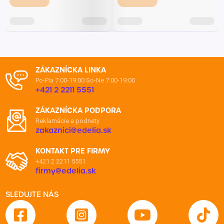
ZÁKAZNÍCKA LINKA
Po-Pia 7:00-19:00
So-Ne 7:00-19:00
+421 2 2211 5551
ZÁKAZNÍCKA PODPORA
Reklamácie a podnety
zakaznici@edelia.sk
KONTAKT PRE FIRMY
+421 2 2211 5551
firmy@edelia.sk
SLEDUJTE NÁS