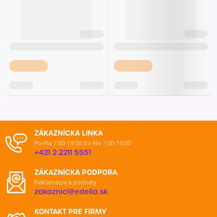
ZÁKAZNÍCKA LINKA
Po-Pia 7:00-19:00
So-Ne 7:00-19:00
+421 2 2211 5551
ZÁKAZNÍCKA PODPORA
Reklamácie a podnety
zakaznici@edelia.sk
KONTAKT PRE FIRMY