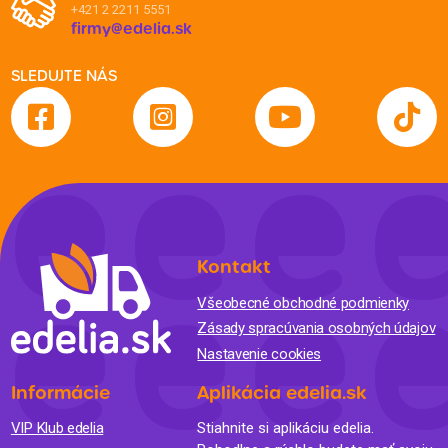
+421 2 2211 5551
firmy@edelia.sk
SLEDUJTE NÁS
Kontakt
Všeobecné obchodné podmienky
Zásady spracúvania osobných údajov
Nastavenie cookies
Informácie
Aplikácia edelia.sk
VIP Klub edelia
Stiahnite si aplikáciu edelia.