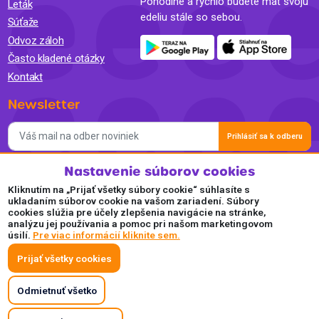
Pohodlne a rýchlo budete mať svoju
Leták
edeliu stále so sebou.
Súťaže
Odvoz záloh
Často kladené otázky
Kontakt
Newsletter
Prihlásiť sa k odberu
Nastavenie súborov cookies
Súhlasím so spracovaním osobných údajov a so zasielaním
newslettra na marketingové účely a oboznámil som sa so
Kliknutím na „Prijať všetky súbory cookie“ súhlasíte s
Zásadami ochrany osobných údajov.
ukladaním súborov cookie na vašom zariadení. Súbory
cookies slúžia pre účely zlepšenia navigácie na stránke,
Akceptujeme
analýzu jej používania a pomoc pri našom marketingovom
úsilí.
Pre viac informácií kliknite sem.
Plaťte pohodlne a bezpečne online.
Prijať všetky cookies
Odmietnuť všetko