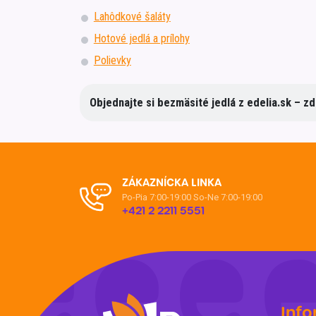
Lahôdkové šaláty
Hotové jedlá a prílohy
Polievky
Objednajte si bezmäsité jedlá z edelia.sk – zd
ZÁKAZNÍCKA LINKA
Po-Pia 7:00-19:00
So-Ne 7:00-19:00
+421 2 2211 5551
Info