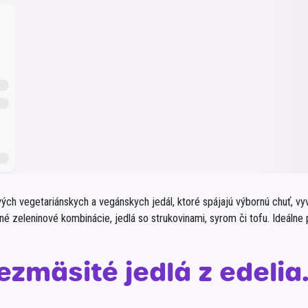
Balóny a sviečky
Intímna hygiena
Dekorácie
egórie
Stolovanie
domácich
Sezónna dekorácia
egórie
ých vegetariánskych a vegánskych jedál, ktoré spájajú výbornú chuť, vy
zeleninové kombinácie, jedlá so strukovinami, syrom či tofu. Ideálne pre
ezmäsité jedlá z edelia