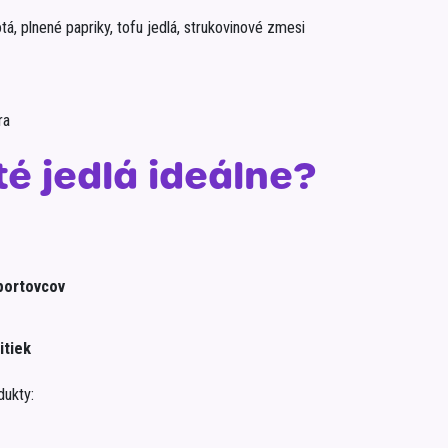
tá, plnené papriky, tofu jedlá, strukovinové zmesi
ra
é jedlá ideálne?
športovcov
itiek
dukty: