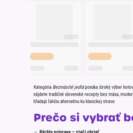
Krémy a impregnácia
Zobraziť všetko z kat
Výpredaj 
potrieb
Zobraziť všetko z kat
Kategória
Bezmäsité jedlá
ponúka široký výber hotov
nájdete tradičné slovenské recepty bez mäsa, moderné 
hľadajú ľahšiu alternatívu ku klasickej strave.
Prečo si vybrať b
Rýchla príprava – stačí ohriať