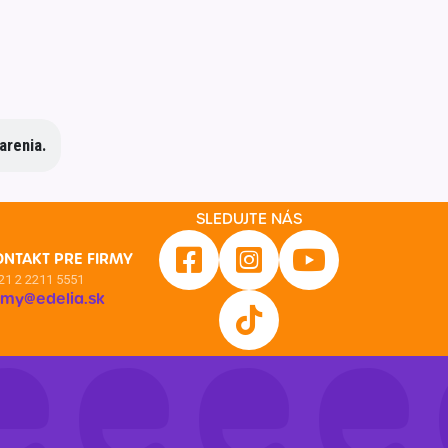
arenia.
SLEDUJTE NÁS
ONTAKT PRE FIRMY
21 2 2211 5551
irmy@edelia.sk