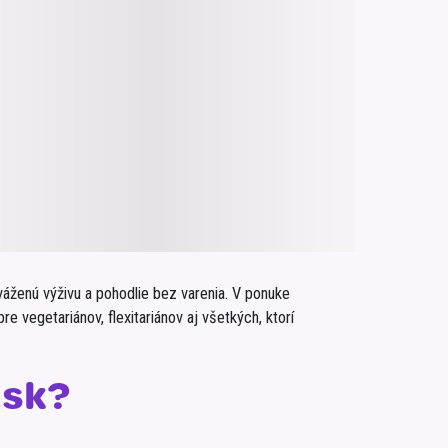
Inkontinencia
Zobraziť všetko z kategórie
Naplaste
Viac (2)
váženú výživu a pohodlie bez varenia. V ponuke
 vegetariánov, flexitariánov aj všetkých, ktorí
.sk?