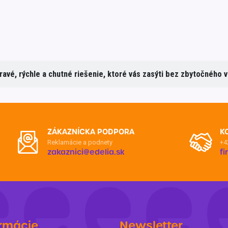
ravé, rýchle a chutné riešenie, ktoré vás zasýti bez zbytočného v
ZÁKAZNÍCKA PODPORA
K
Reklamácie a podnety
+4
zakaznici@edelia.sk
f
rmácie
Newsletter