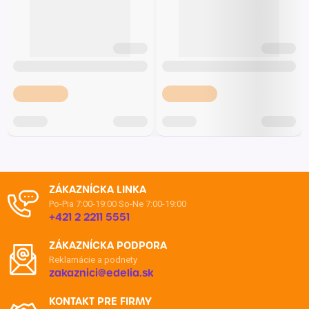
ZÁKAZNÍCKA LINKA
Po-Pia 7:00-19:00
So-Ne 7:00-19:00
+421 2 2211 5551
ZÁKAZNÍCKA PODPORA
Reklamácie a podnety
zakaznici@edelia.sk
KONTAKT PRE FIRMY