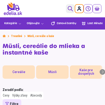
0,00€
Kategórie
Objavujte
Cenové bomby
Last Minute
Ovocie a zelenina
Pekáreň a cukráreň
Trvanlivé
Müsli, cereálie a kaše
Mäso a ryby
Cenové
Last Minute
Lekáreň
Sezónne
Müsli, cereálie do mlieka a
Košík je prázdny
bomby
BENU
Údeniny a lahôdky
instantné kaše
Mliečne a chladené
XXL
Mrazené
Balenia
Novinky
Multinákup
Edelia klub
Kaše pre
Viac za menej
Cereálie
Müsli
dospelých
Trvanlivé
Môžete objednať!
Nápoje
Zoradiť podľa:
Slovenská
Zvoz
VIP Ceny
Slovenské
Alkohol
Prejsť do pokladne
Ceny
Výšky zľavy
Abecedy
farma
potraviny
Športová výživa
Filtre