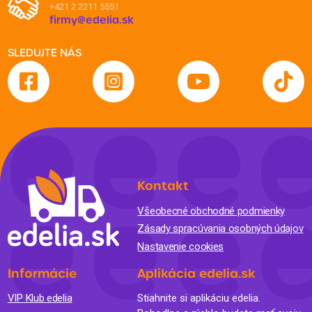
+421 2 2211 5551
firmy@edelia.sk
SLEDUJTE NÁS
Kontakt
Všeobecné obchodné podmienky
Zásady spracúvania osobných údajov
Nastavenie cookies
Informácie
Aplikácia edelia.sk
VIP Klub edelia
Stiahnite si aplikáciu edelia.