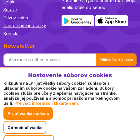
Pohodlne a rýchlo budete mať svoju
Leták
edeliu stále so sebou.
Súťaže
Odvoz záloh
Často kladené otázky
Kontakt
Newsletter
Prihlásiť sa k odberu
Nastavenie súborov cookies
Súhlasím so spracovaním osobných údajov a so zasielaním
newslettra na marketingové účely a oboznámil som sa so
Kliknutím na „Prijať všetky súbory cookie“ súhlasíte s
Zásadami ochrany osobných údajov.
ukladaním súborov cookie na vašom zariadení. Súbory
cookies slúžia pre účely zlepšenia navigácie na stránke,
Akceptujeme
analýzu jej používania a pomoc pri našom marketingovom
úsilí.
Pre viac informácií kliknite sem.
Plaťte pohodlne a bezpečne online.
Prijať všetky cookies
Odmietnuť všetko