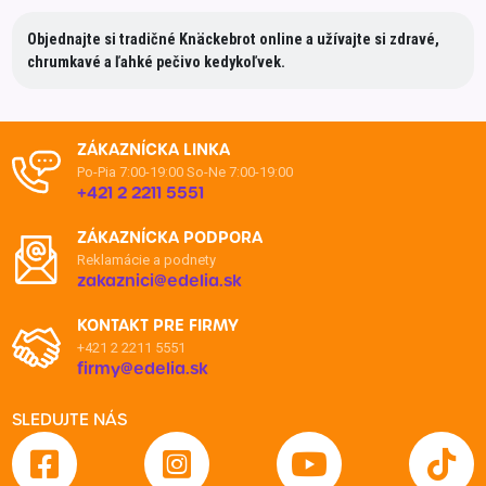
Objednajte si tradičné Knäckebrot online a užívajte si zdravé,
chrumkavé a ľahké pečivo kedykoľvek.
ZÁKAZNÍCKA LINKA
Po-Pia 7:00-19:00
So-Ne 7:00-19:00
+421 2 2211 5551
ZÁKAZNÍCKA PODPORA
Reklamácie a podnety
zakaznici@edelia.sk
KONTAKT PRE FIRMY
+421 2 2211 5551
firmy@edelia.sk
SLEDUJTE NÁS