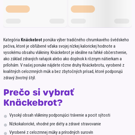
Kategória
Knäckebrot
ponúka výber tradičného chrumkavého švédskeho
pečiva, ktoré je obľúbené vďaka svojej nízkej kalorickej hodnote a
vysokému obsahu vlákniny. Knäckebrot je ideálne na ľahké občerstvenie,
ako základ zdravých raňajok alebo ako doplnok k rôznym nátierkam a
prílohám. V našej ponuke nájdete rôzne druhy Knäckebrotu, vyrobené z
kvalitných celozrnných múk a bez zbytočných prísad, ktoré podporujú
zdravý životný štýl.
Prečo si vybrať
Knäckebrot?
Vysoký obsah vlákniny podporujúci trávenie a pocit sýtosti
Nízkokalorické, vhodné pre diéty a zdravé stravovanie
Vyrobené z celozrnnej múky a prírodných surovín