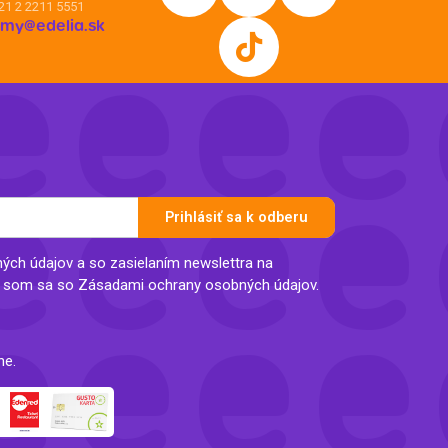
21 2 2211 5551
irmy@edelia.sk
Prihlásiť sa k odberu
ch údajov a so zasielaním newslettra na
l som sa so Zásadami ochrany osobných údajov.
ne.