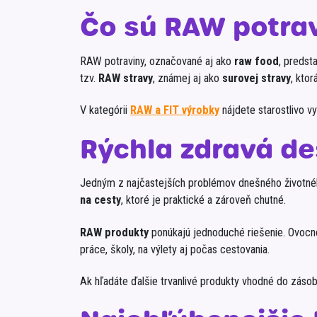
Čo sú RAW potrav
RAW potraviny, označované aj ako
raw food
, predst
tzv.
RAW stravy
, známej aj ako
surovej stravy
, kto
V kategórii
RAW a FIT výrobky
nájdete starostlivo v
Rýchla zdravá des
Jedným z najčastejších problémov dnešného životného
na cesty
, ktoré je praktické a zároveň chutné.
RAW produkty
ponúkajú jednoduché riešenie. Ovocn
práce, školy, na výlety aj počas cestovania.
Ak hľadáte ďalšie trvanlivé produkty vhodné do záso