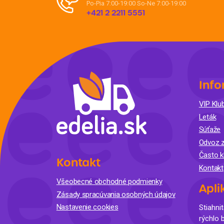
Po-Pia 7:00-19:00
So-Ne 7:00-19:00
+421 2 2211 5551
Info
VIP Klub
Leták
Súťaže
Odvoz z
Často k
Kontakt
Kontakt
Všeobecné obchodné podmienky
Apli
Zásady spracúvania osobných údajov
Nastavenie cookies
Stiahnit
rýchlo 