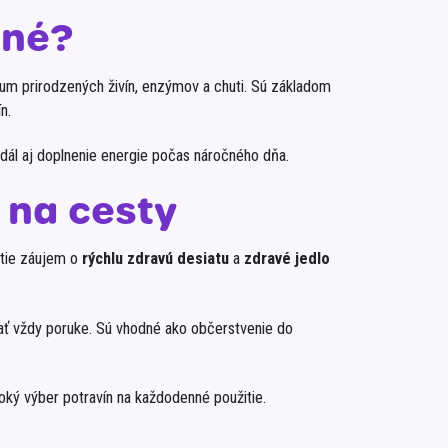
dné?
imum prirodzených živín, enzýmov a chuti. Sú základom
n.
dál aj doplnenie energie počas náročného dňa.
j na cesty
stie záujem o
rýchlu zdravú desiatu
a
zdravé jedlo
ť vždy poruke. Sú vhodné ako občerstvenie do
roký výber potravín na každodenné použitie.