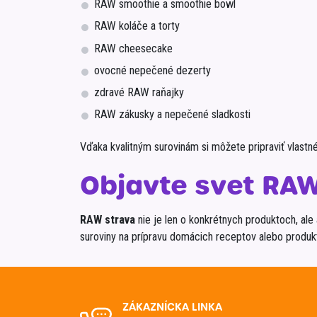
RAW smoothie a smoothie bowl
RAW koláče a torty
RAW cheesecake
ovocné nepečené dezerty
zdravé RAW raňajky
RAW zákusky a nepečené sladkosti
Vďaka kvalitným surovinám si môžete pripraviť vlastn
Objavte svet RAW
RAW strava
nie je len o konkrétnych produktoch, ale 
suroviny na prípravu domácich receptov alebo produkt
ZÁKAZNÍCKA LINKA