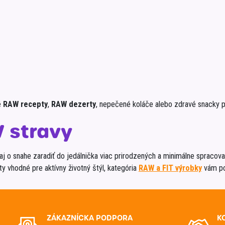
é
RAW recepty
,
RAW dezerty
, nepečené koláče alebo zdravé snacky po
 stravy
aj o snahe zaradiť do jedálnička viac prirodzených a minimálne spracovan
y vhodné pre aktívny životný štýl, kategória
RAW a FIT výrobky
vám po
ZÁKAZNÍCKA PODPORA
K