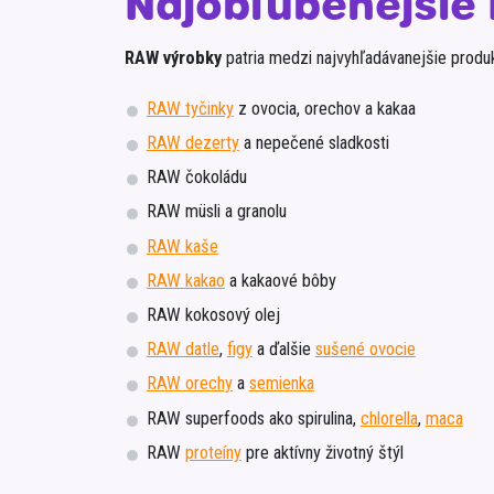
Najobľúbenejšie
RAW výrobky
patria medzi najvyhľadávanejšie produk
RAW tyčinky
z ovocia, orechov a kakaa
RAW dezerty
a nepečené sladkosti
RAW čokoládu
RAW müsli a granolu
RAW kaše
RAW kakao
a kakaové bôby
RAW kokosový olej
RAW datle
,
figy
a ďalšie
sušené ovocie
RAW orechy
a
semienka
RAW superfoods ako spirulina,
chlorella
,
maca
RAW
proteíny
pre aktívny životný štýl