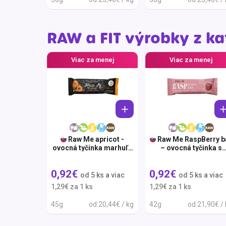
Krémy a impregnácia
Zobraziť všetko z kat
RAW a FIT výrobky z ka
Výpredaj 
potrieb
Viac za menej
Viac za menej
Zobraziť všetko z kat
Raw Me apricot -
Raw Me RaspBerry b
ovocná tyčinka marhuľa
– ovocná tyčinka s
45g
malinami 42g
0,92€
0,92€
od 5 ks a viac
od 5 ks a viac
1,29€ za 1 ks
1,29€ za 1 ks
45g
od 20,44€ / kg
42g
od 21,90€ /