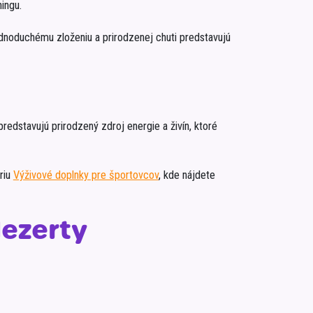
ingu.
ednoduchému zloženiu a prirodzenej chuti predstavujú
redstavujú prirodzený zdroj energie a živín, ktoré
riu
Výživové doplnky pre športovcov
, kde nájdete
dezerty