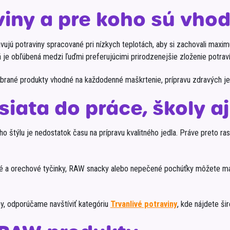
iny a pre koho sú vho
avujú potraviny spracované pri nízkych teplotách, aby si zachovali max
rá je obľúbená medzi ľuďmi preferujúcimi prirodzenejšie zloženie potraví
ybrané produkty vhodné na každodenné maškrtenie, prípravu zdravých je
iata do práce, školy a
 štýlu je nedostatok času na prípravu kvalitného jedla. Práve preto ra
é a orechové tyčinky, RAW snacky alebo nepečené pochúťky môžete ma
by, odporúčame navštíviť kategóriu
Trvanlivé potraviny
, kde nájdete ši