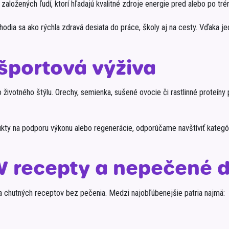
ložených ľudí, ktorí hľadajú kvalitné zdroje energie pred alebo po trén
odia sa ako rýchla zdravá desiata do práce, školy aj na cesty. Vďaka j
športová výživa
ivotného štýlu. Orechy, semienka, sušené ovocie či rastlinné proteíny p
ukty na podporu výkonu alebo regenerácie, odporúčame navštíviť kategó
W recepty a nepečené 
a chutných receptov bez pečenia. Medzi najobľúbenejšie patria najmä: