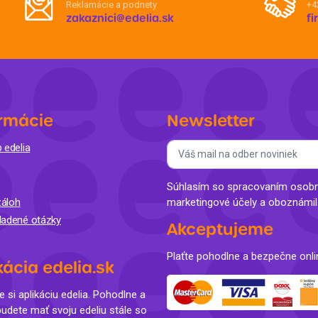
Reklamácie a podnety
+4
zakaznici@edelia.sk
f
rmácie
Newsletter
 edelia
Súhlasím so spracovaním osobný
áloh
marketingové účely a oboznámi
ladené otázky
Akceptujeme
Plaťte pohodlne a bezpečne onli
kácia edelia.sk
e si aplikáciu edelia. Pohodlne a
budete mať svoju edeliu stále so