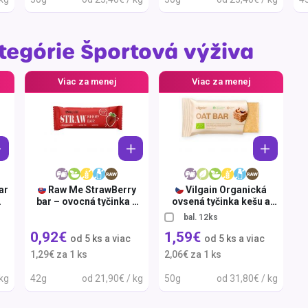
Balóny a sviečky
HIT
Intímna hygiena
Dekorácie
egórie
Netestované na
zvieratách
Stolovanie
tegórie Športová výživa
domácich
Sezónna dekorácia
Viac za menej
Viac za menej
egórie
ar
Raw Me StrawBerry
Vilgain Organická
bar – ovocná tyčinka s
ovsená tyčinka kešu a
jahodami 42g
kokos 50g
bal. 12ks
0,92€
1,59€
od 5 ks a viac
od 5 ks a viac
1,29€ za 1 ks
2,06€ za 1 ks
 kg
42g
od 21,90€ / kg
50g
od 31,80€ / kg