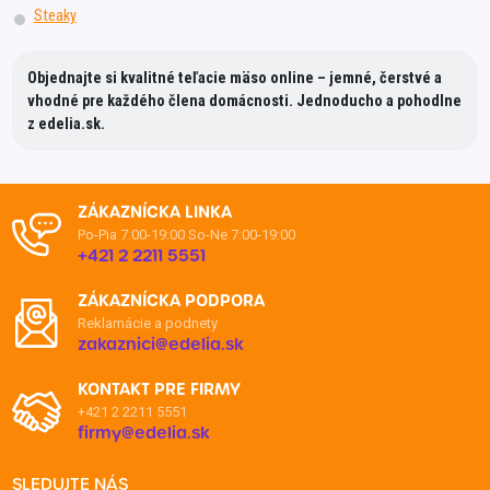
Steaky
Objednajte si kvalitné teľacie mäso online – jemné, čerstvé a
vhodné pre každého člena domácnosti. Jednoducho a pohodlne
z edelia.sk.
ZÁKAZNÍCKA LINKA
Po-Pia 7:00-19:00
So-Ne 7:00-19:00
+421 2 2211 5551
ZÁKAZNÍCKA PODPORA
Reklamácie a podnety
zakaznici@edelia.sk
KONTAKT PRE FIRMY
+421 2 2211 5551
firmy@edelia.sk
SLEDUJTE NÁS