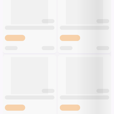
Špeciálna výživa a
biopotraviny
Darčekové
Recepty
Špeciálna
poukazy
výživa
Dieťa
Drogéria a kozmetika
Domácnosť a kancelária
Domáci miláčikovia
Lekáreň