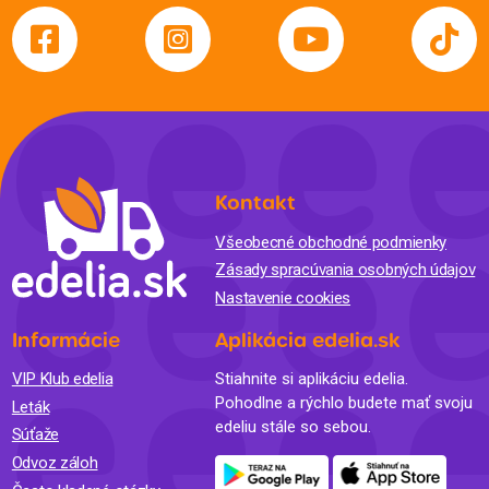
Kontakt
Všeobecné obchodné podmienky
Zásady spracúvania osobných údajov
Nastavenie cookies
Informácie
Aplikácia edelia.sk
VIP Klub edelia
Stiahnite si aplikáciu edelia.
Pohodlne a rýchlo budete mať svoju
Leták
edeliu stále so sebou.
Súťaže
Odvoz záloh