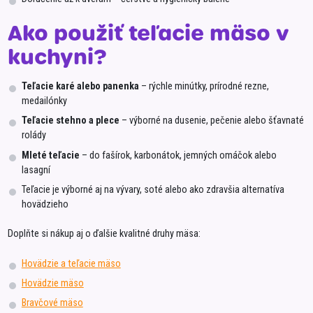
Ako použiť teľacie mäso v
kuchyni?
Teľacie karé alebo panenka
– rýchle minútky, prírodné rezne,
medailónky
Teľacie stehno a plece
– výborné na dusenie, pečenie alebo šťavnaté
rolády
Mleté teľacie
– do fašírok, karbonátok, jemných omáčok alebo
lasagní
Teľacie je výborné aj na vývary, soté alebo ako zdravšia alternatíva
hovädzieho
Doplňte si nákup aj o ďalšie kvalitné druhy mäsa:
Hovädzie a teľacie mäso
Hovädzie mäso
Bravčové mäso