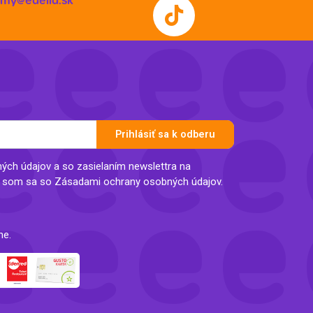
irmy@edelia.sk
Prihlásiť sa k odberu
ch údajov a so zasielaním newslettra na
l som sa so Zásadami ochrany osobných údajov.
ne.