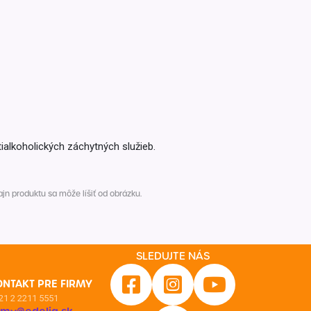
Inkontinencia
Zobraziť všetko z kategórie
Naplaste
Viac (2)
ialkoholických záchytných služieb.
n produktu sa môže líšiť od obrázku.
SLEDUJTE NÁS
ONTAKT PRE FIRMY
21 2 2211 5551