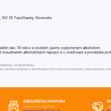
Balóny a sviečky
Intímna hygiena
Dekorácie
egórie
Stolovanie
domácich
1, 951 93 Topoľčianky, Slovensko
Sezónna dekorácia
egórie
adším ako 18 rokov a osobám zjavne ovplyvneným alkoholom.
d zneužívaním alkoholických nápojov a o zriaďovaní a prevádzke prot
podkladov od dodávateľa.
V každom prípade si skontrolujte informácie na príslušnom obale produktu. Dizaj
ZÁKAZNÍCKA PODPORA
K
Reklamácie a podnety
+4