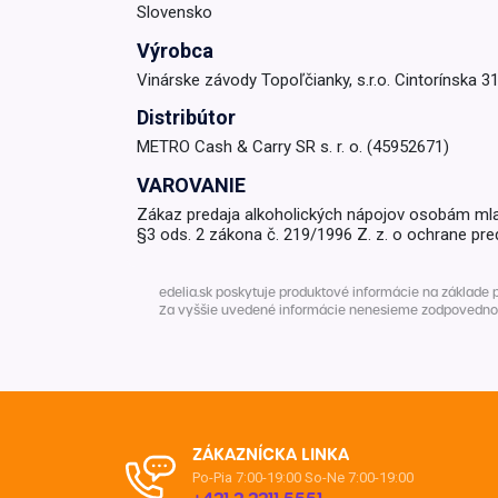
Slovensko
Krémy a impregnácia
Zobraziť všetko z kat
Výrobca
Výpredaj 
Vinárske závody Topoľčianky, s.r.o. Cintorínska 3
potrieb
Distribútor
METRO Cash & Carry SR s. r. o. (45952671)
Zobraziť všetko z kat
VAROVANIE
Zákaz predaja alkoholických nápojov osobám ml
§3 ods. 2 zákona č. 219/1996 Z. z. o ochrane pre
edelia.sk poskytuje produktové informácie na základe 
Za vyššie uvedené informácie nenesieme zodpovednosť. 
ZÁKAZNÍCKA LINKA
Po-Pia 7:00-19:00
So-Ne 7:00-19:00