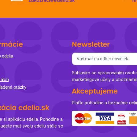
zakaznici@edelia.sk
f
rmácie
Newsletter
 edelia
Súhlasím so spracovaním osobný
áloh
marketingové účely a oboznámi
ladené otázky
Akceptujeme
Plaťte pohodlne a bezpečne onli
kácia edelia.sk
e si aplikáciu edelia. Pohodlne a
budete mať svoju edeliu stále so