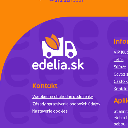
+421 2 2211 5551
Info
VIP Klub
Leták
Súťaže
Odvoz z
Často k
Kontakt
Kontakt
Všeobecné obchodné podmienky
Apli
Zásady spracúvania osobných údajov
Nastavenie cookies
Stiahnit
rýchlo 
sebou.