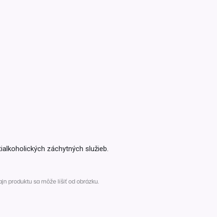
Inkontinencia
Zobraziť všetko z kategórie
Naplaste
Viac (2)
ialkoholických záchytných služieb.
n produktu sa môže líšiť od obrázku.