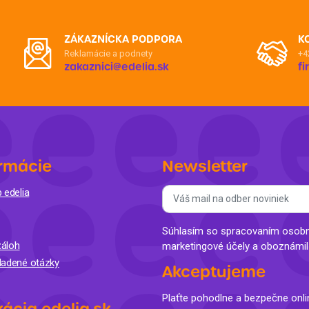
ZÁKAZNÍCKA PODPORA
K
Reklamácie a podnety
+4
zakaznici@edelia.sk
f
rmácie
Newsletter
 edelia
Súhlasím so spracovaním osobný
áloh
marketingové účely a oboznámi
ladené otázky
Akceptujeme
Plaťte pohodlne a bezpečne onli