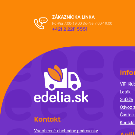
ZÁKAZNÍCKA LINKA
Po-Pia 7:00-19:00
So-Ne 7:00-19:00
+421 2 2211 5551
Info
VIP Klub
Leták
Súťaže
Odvoz z
Často k
Kontakt
Kontakt
Všeobecné obchodné podmienky