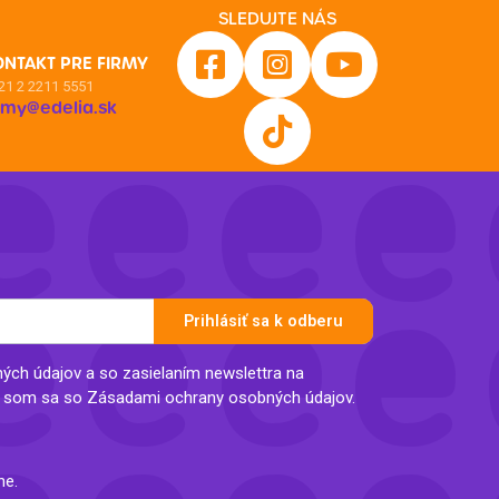
SLEDUJTE NÁS
ONTAKT PRE FIRMY
21 2 2211 5551
irmy@edelia.sk
Prihlásiť sa k odberu
ch údajov a so zasielaním newslettra na
l som sa so Zásadami ochrany osobných údajov.
ne.