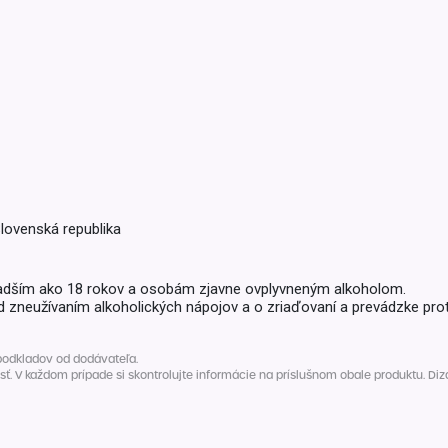
Balóny a sviečky
Intímna hygiena
Dekorácie
egórie
Stolovanie
domácich
Sezónna dekorácia
egórie
Slovenská republika
adším ako 18 rokov a osobám zjavne ovplyvneným alkoholom.
d zneužívaním alkoholických nápojov a o zriaďovaní a prevádzke prot
podkladov od dodávateľa.
V každom prípade si skontrolujte informácie na príslušnom obale produktu. Dizaj