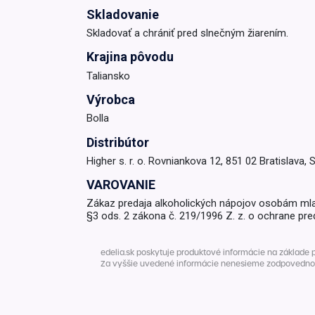
Skladovanie
Krémy a impregnácia
Zobraziť všetko z kat
Skladovať a chrániť pred slnečným žiarením.
Výpredaj 
Krajina pôvodu
potrieb
Taliansko
Výrobca
Zobraziť všetko z kat
Bolla
Distribútor
Higher s. r. o. Rovniankova 12, 851 02 Bratislava, 
VAROVANIE
Zákaz predaja alkoholických nápojov osobám ml
§3 ods. 2 zákona č. 219/1996 Z. z. o ochrane pre
edelia.sk poskytuje produktové informácie na základe 
Za vyššie uvedené informácie nenesieme zodpovednosť. 