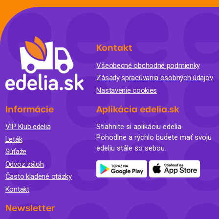
Kontakt
Všeobecné obchodné podmienky
Zásady spracúvania osobných údajov
Nastavenie cookies
Informácie
Aplikácia edelia.sk
VIP Klub edelia
Stiahnite si aplikáciu edelia.
Pohodlne a rýchlo budete mať svoju
Leták
edeliu stále so sebou.
Súťaže
Odvoz záloh
Často kladené otázky
Kontakt
Newsletter