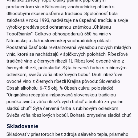
producentom vín v Nitrianskej vinohradníckej oblasti s
dlhodobými skúsenosťami a tradíciou. Spoločnosť bola
založená v roku 1993, nadväzuje na úspešnú tradíciu a svoje
výrobky predáva pod ochrannou známkou „Château
Topoľčianky“. Celkovo obhospodarujú 550 ha viníc v
Nitrianskej a Južnoslovenskej vinohradníckej oblasti.
Podstatná časť bola revitalizovaná výsadbou nových mladých
viníc, ktoré sa nachádzajú v špičkových polohách. Ríbezľové
tradičné víno z čiernych ríbezlí 1L Ríbezľové ovocné víno z
čiernych ríbezlí, polosladké. Sýta červená farba s rubínovým
odleskom, svieža vôňa ríbezľových bobúľ. Druh: ríbezľové
ovocné víno z čiernych ríbezlí Krajina pôvodu: Slovensko
Obsah alkoholu: 6-7,5 obj. % Obsah cukru: polosladké
"Originálna receptúra inšpirovaná slovenskou tradíciou
ponúka sviežu vôňu ríbezľových bobúľ a bohatú zmyselne
sladkú chuť." Sýta červená farba s rubínovým odleskom.
Svieža vôňa ríbezľových bobúľ. Bohatá, zmyselne sladká chuť.
Skladovanie
Skladovať v priestoroch bez zdroja sálavého tepla, priameho