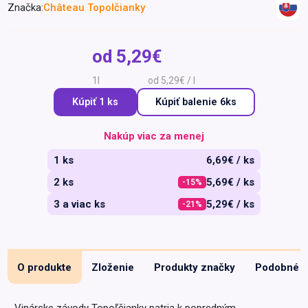
Značka:
Château Topolčianky
Špeciálna výživa a
biopotraviny
Darčekové
Recepty
Špeciálna
poukazy
výživa
od
5,29€
Dieťa
1l
od 5,29€ / l
Drogéria a kozmetika
Kúpiť 1 ks
Kúpiť
balenie 6ks
Domácnosť a kancelária
Domáci miláčikovia
Nakúp viac za menej
Lekáreň
1 ks
6,69€ / ks
2 ks
5,69€ / ks
-15%
3 a viac ks
5,29€ / ks
-21%
O produkte
Zloženie
Produkty značky
Podobné
Vinárske závody Topoľčianky patria k popredným