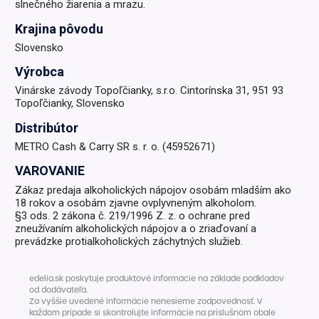
slnečného žiarenia a mrazu.
Krajina pôvodu
Slovensko
Výrobca
Vinárske závody Topoľčianky, s.r.o. Cintorínska 31, 951 93
Topoľčianky, Slovensko
Distribútor
METRO Cash & Carry SR s. r. o. (45952671)
VAROVANIE
Zákaz predaja alkoholických nápojov osobám mladším ako
18 rokov a osobám zjavne ovplyvneným alkoholom.
§3 ods. 2 zákona č. 219/1996 Z. z. o ochrane pred
zneužívaním alkoholických nápojov a o zriaďovaní a
prevádzke protialkoholických záchytných služieb.
edelia.sk poskytuje produktové informácie na základe podkladov
od dodávateľa.
Za vyššie uvedené informácie nenesieme zodpovednosť. V
každom prípade si skontrolujte informácie na príslušnom obale