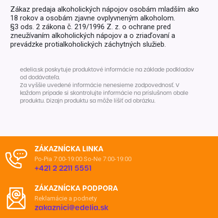
Zákaz predaja alkoholických nápojov osobám mladším ako
18 rokov a osobám zjavne ovplyvneným alkoholom.
§3 ods. 2 zákona č. 219/1996 Z. z. o ochrane pred
zneužívaním alkoholických nápojov a o zriaďovaní a
prevádzke protialkoholických záchytných služieb.
edelia.sk poskytuje produktové informácie na základe podkladov
od dodávateľa.
Za vyššie uvedené informácie nenesieme zodpovednosť. V
každom prípade si skontrolujte informácie na príslušnom obale
produktu. Dizajn produktu sa môže líšiť od obrázku.
ZÁKAZNÍCKA LINKA
Po-Pia 7:00-19:00
So-Ne 7:00-19:00
+421 2 2211 5551
ZÁKAZNÍCKA PODPORA
Reklamácie a podnety
zakaznici@edelia.sk