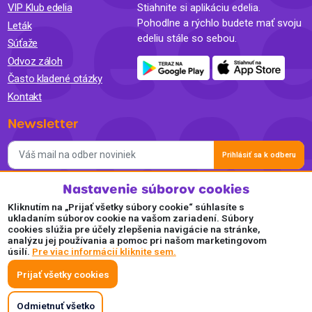
VIP Klub edelia
Stiahnite si aplikáciu edelia.
Pohodlne a rýchlo budete mať svoju
Leták
edeliu stále so sebou.
Súťaže
Odvoz záloh
Často kladené otázky
Kontakt
Newsletter
Prihlásiť sa k odberu
Nastavenie súborov cookies
Súhlasím so spracovaním osobných údajov a so zasielaním
newslettra na marketingové účely a oboznámil som sa so
Kliknutím na „Prijať všetky súbory cookie“ súhlasíte s
Zásadami ochrany osobných údajov.
ukladaním súborov cookie na vašom zariadení. Súbory
cookies slúžia pre účely zlepšenia navigácie na stránke,
Akceptujeme
analýzu jej používania a pomoc pri našom marketingovom
úsilí.
Pre viac informácií kliknite sem.
Plaťte pohodlne a bezpečne online.
Prijať všetky cookies
Odmietnuť všetko