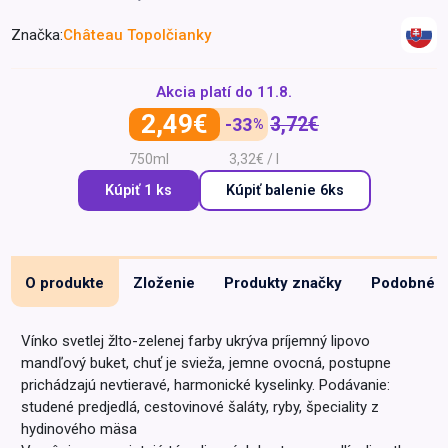
Špeciálna výživa a
Značka:
Château Topolčianky
biopotraviny
Darčekové
Recepty
Špeciálna
poukazy
výživa
Dieťa
Akcia platí do
11.8.
2,49€
Drogéria a kozmetika
3,72€
-33
%
Domácnosť a kancelária
750ml
3,32€ / l
Kúpiť 1 ks
Kúpiť
balenie 6ks
Domáci miláčikovia
Lekáreň
O produkte
Zloženie
Produkty značky
Podobné
Vínko svetlej žlto-zelenej farby ukrýva príjemný lipovo
mandľový buket, chuť je svieža, jemne ovocná, postupne
prichádzajú nevtieravé, harmonické kyselinky. Podávanie:
studené predjedlá, cestovinové šaláty, ryby, špeciality z
hydinového mäsa