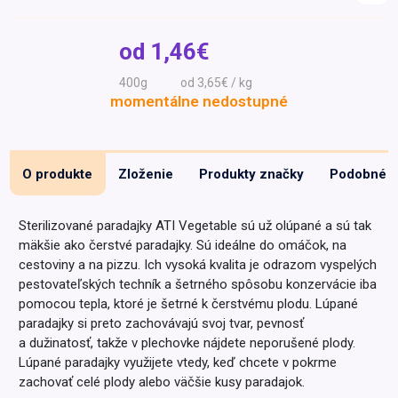
Špeciálna výživa a
biopotraviny
Darčekové
Recepty
Špeciálna
od
1,46€
poukazy
výživa
Dieťa
400g
od 3,65€ / kg
momentálne nedostupné
Drogéria a kozmetika
Domácnosť a kancelária
Domáci miláčikovia
O produkte
Zloženie
Produkty značky
Podobné
Lekáreň
Sterilizované paradajky ATI Vegetable sú už olúpané a sú tak
mäkšie ako čerstvé paradajky. Sú ideálne do omáčok, na
cestoviny a na pizzu. Ich vysoká kvalita je odrazom vyspelých
pestovateľských techník a šetrného spôsobu konzervácie iba
pomocou tepla, ktoré je šetrné k čerstvému plodu. Lúpané
paradajky si preto zachovávajú svoj tvar, pevnosť
a dužinatosť, takže v plechovke nájdete neporušené plody.
Lúpané paradajky využijete vtedy, keď chcete v pokrme
zachovať celé plody alebo väčšie kusy paradajok.