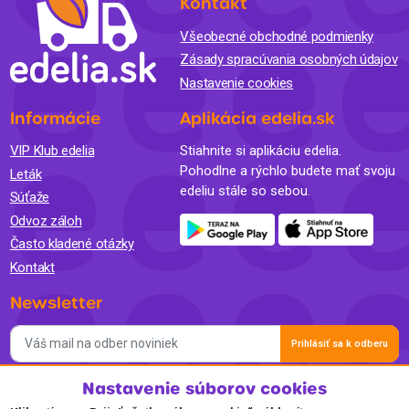
Kontakt
Všeobecné obchodné podmienky
Zásady spracúvania osobných údajov
Nastavenie cookies
Informácie
Aplikácia edelia.sk
VIP Klub edelia
Stiahnite si aplikáciu edelia.
Pohodlne a rýchlo budete mať svoju
Leták
edeliu stále so sebou.
Súťaže
Odvoz záloh
Často kladené otázky
Kontakt
Newsletter
Prihlásiť sa k odberu
Nastavenie súborov cookies
Súhlasím so spracovaním osobných údajov a so zasielaním
newslettra na marketingové účely a oboznámil som sa so