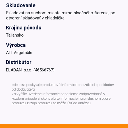
Skladovanie
Skladovať na suchom mieste mimo slnečného žiarenia, po
otvorení skladovať v chladničke.
Krajina pôvodu
Taliansko
Výrobca
ATI Vegetable
Distribútor
ELADAN, s.r.o. (46566767)
edelia.sk poskytuje produktové informácie na základe podkladov
od dodávateľa.
Za vyššie uvedené informácie nenesieme zodpovednosť. V
každom prípade si skontrolujte informácie na príslušnom obale
produktu. Dizajn produktu sa môže líšiť od obrázku.