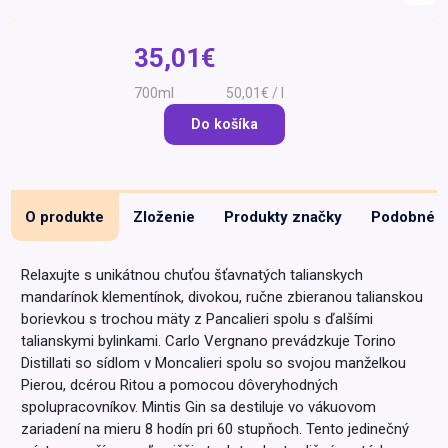
Špeciálna výživa a
biopotraviny
Darčekové
Recepty
Špeciálna
35,01€
poukazy
výživa
Dieťa
700ml
50,01€ / l
Drogéria a kozmetika
Do košíka
Domácnosť a kancelária
Domáci miláčikovia
O produkte
Zloženie
Produkty značky
Podobné
Lekáreň
Relaxujte s unikátnou chuťou šťavnatých talianskych
mandarínok klementínok, divokou, ručne zbieranou talianskou
borievkou s trochou mäty z Pancalieri spolu s ďalšími
talianskymi bylinkami. Carlo Vergnano prevádzkuje Torino
Distillati so sídlom v Moncalieri spolu so svojou manželkou
Pierou, dcérou Ritou a pomocou dôveryhodných
spolupracovníkov. Mintis Gin sa destiluje vo vákuovom
zariadení na mieru 8 hodín pri 60 stupňoch. Tento jedinečný