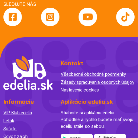
SLEDUJTE NÁS
Kontakt
Všeobecné obchodné podmienky
Zásady spracúvania osobných údajov
Nastavenie cookies
Informácie
Aplikácia edelia.sk
VIP Klub edelia
Stiahnite si aplikáciu edelia.
Pohodlne a rýchlo budete mať svoju
Leták
edeliu stále so sebou.
Súťaže
Odvoz záloh