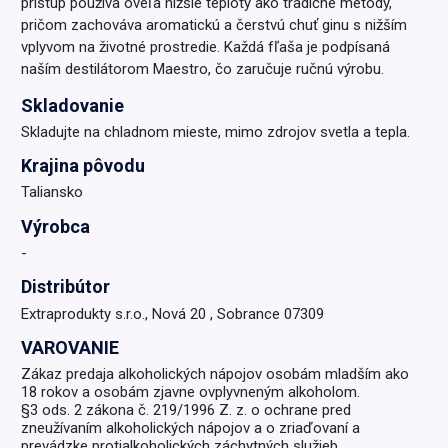
prístup používa oveľa nižšie teploty ako tradičné metódy,
pričom zachováva aromatickú a čerstvú chuť ginu s nižším
vplyvom na životné prostredie. Každá fľaša je podpísaná
naším destilátorom Maestro, čo zaručuje ručnú výrobu.
Skladovanie
Skladujte na chladnom mieste, mimo zdrojov svetla a tepla.
Krajina pôvodu
Taliansko
Výrobca
-
Distribútor
Extraprodukty s.r.o., Nová 20 , Sobrance 07309
VAROVANIE
Zákaz predaja alkoholických nápojov osobám mladším ako
18 rokov a osobám zjavne ovplyvneným alkoholom.
§3 ods. 2 zákona č. 219/1996 Z. z. o ochrane pred
zneužívaním alkoholických nápojov a o zriaďovaní a
prevádzke protialkoholických záchytných služieb.