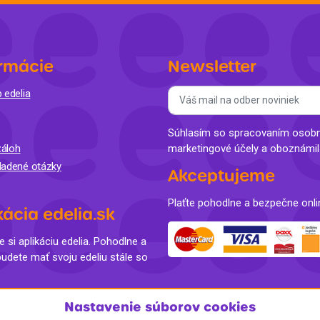
Balóny a sviečky
Intímna hygiena
Dekorácie
egórie
Stolovanie
domácich
rmácie
Newsletter
Sezónna dekorácia
 edelia
egórie
Súhlasím so spracovaním osobný
áloh
marketingové účely a oboznámi
ladené otázky
Akceptujeme
Plaťte pohodlne a bezpečne onli
kácia edelia.sk
e si aplikáciu edelia. Pohodlne a
budete mať svoju edeliu stále so
Nastavenie súborov cookies