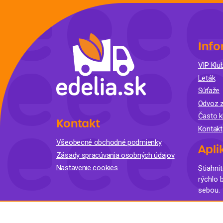
Krémy a impregnácia
Zobraziť všetko z kat
Výpredaj 
potrieb
Info
VIP Klub
Zobraziť všetko z kat
Leták
Súťaže
Odvoz z
Často k
Kontakt
Kontakt
Všeobecné obchodné podmienky
Apli
Zásady spracúvania osobných údajov
Nastavenie cookies
Stiahnit
rýchlo 
sebou.