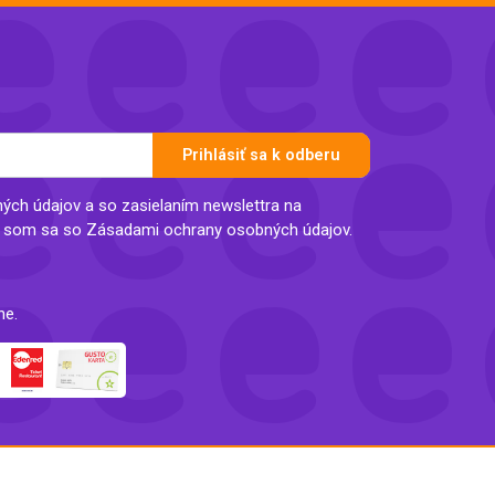
Inkontinencia
Zobraziť všetko z kategórie
Naplaste
Viac (2)
Prihlásiť sa k odberu
ch údajov a so zasielaním newslettra na
l som sa so Zásadami ochrany osobných údajov.
ne.