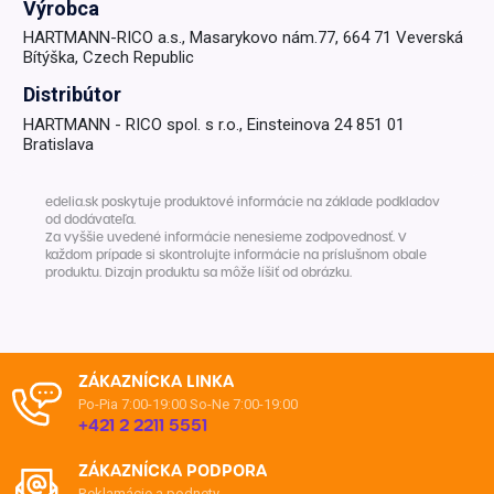
Výrobca
HARTMANN-RICO a.s., Masarykovo nám.77, 664 71 Veverská
Bítýška, Czech Republic
Distribútor
HARTMANN - RICO spol. s r.o., Einsteinova 24 851 01
Bratislava
edelia.sk poskytuje produktové informácie na základe podkladov
od dodávateľa.
Za vyššie uvedené informácie nenesieme zodpovednosť. V
každom prípade si skontrolujte informácie na príslušnom obale
produktu. Dizajn produktu sa môže líšiť od obrázku.
ZÁKAZNÍCKA LINKA
Po-Pia 7:00-19:00
So-Ne 7:00-19:00
+421 2 2211 5551
ZÁKAZNÍCKA PODPORA
Reklamácie a podnety