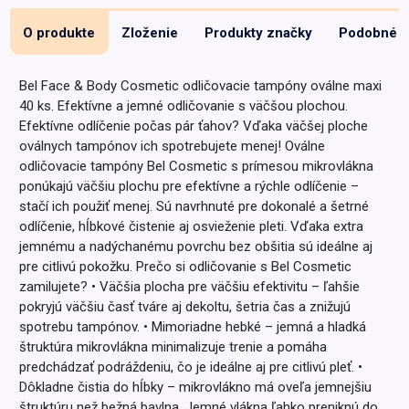
O produkte
Zloženie
Produkty značky
Podobné
Bel Face & Body Cosmetic odličovacie tampóny oválne maxi
40 ks. Efektívne a jemné odličovanie s väčšou plochou.
Efektívne odlíčenie počas pár ťahov? Vďaka väčšej ploche
oválnych tampónov ich spotrebujete menej! Oválne
odličovacie tampóny Bel Cosmetic s prímesou mikrovlákna
ponúkajú väčšiu plochu pre efektívne a rýchle odlíčenie –
stačí ich použiť menej. Sú navrhnuté pre dokonalé a šetrné
odlíčenie, hĺbkové čistenie aj osvieženie pleti. Vďaka extra
jemnému a nadýchanému povrchu bez obšitia sú ideálne aj
pre citlivú pokožku. Prečo si odličovanie s Bel Cosmetic
zamilujete? • Väčšia plocha pre väčšiu efektivitu – ľahšie
pokryjú väčšiu časť tváre aj dekoltu, šetria čas a znižujú
spotrebu tampónov. • Mimoriadne hebké – jemná a hladká
štruktúra mikrovlákna minimalizuje trenie a pomáha
predchádzať podráždeniu, čo je ideálne aj pre citlivú pleť. •
Dôkladne čistia do hĺbky – mikrovlákno má oveľa jemnejšiu
štruktúru než bežná bavlna. Jemné vlákna ľahko preniknú do