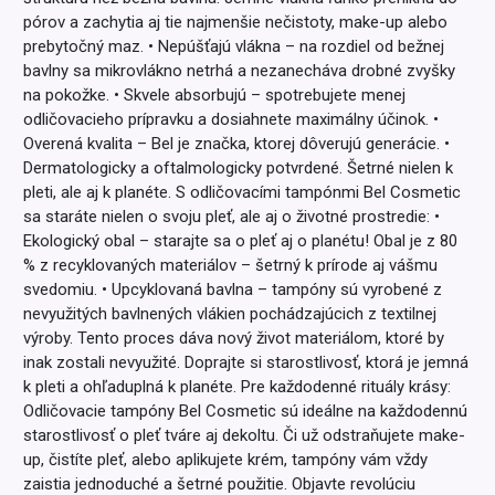
pórov a zachytia aj tie najmenšie nečistoty, make-up alebo
prebytočný maz. • Nepúšťajú vlákna – na rozdiel od bežnej
bavlny sa mikrovlákno netrhá a nezanecháva drobné zvyšky
na pokožke. • Skvele absorbujú – spotrebujete menej
odličovacieho prípravku a dosiahnete maximálny účinok. •
Overená kvalita – Bel je značka, ktorej dôverujú generácie. •
Dermatologicky a oftalmologicky potvrdené. Šetrné nielen k
pleti, ale aj k planéte. S odličovacími tampónmi Bel Cosmetic
sa staráte nielen o svoju pleť, ale aj o životné prostredie: •
Ekologický obal – starajte sa o pleť aj o planétu! Obal je z 80
% z recyklovaných materiálov – šetrný k prírode aj vášmu
svedomiu. • Upcyklovaná bavlna – tampóny sú vyrobené z
nevyužitých bavlnených vlákien pochádzajúcich z textilnej
výroby. Tento proces dáva nový život materiálom, ktoré by
inak zostali nevyužité. Doprajte si starostlivosť, ktorá je jemná
k pleti a ohľaduplná k planéte. Pre každodenné rituály krásy:
Odličovacie tampóny Bel Cosmetic sú ideálne na každodennú
starostlivosť o pleť tváre aj dekoltu. Či už odstraňujete make-
up, čistíte pleť, alebo aplikujete krém, tampóny vám vždy
zaistia jednoduché a šetrné použitie. Objavte revolúciu