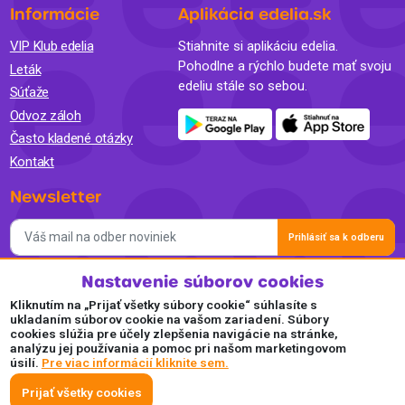
Informácie
Aplikácia edelia.sk
VIP Klub edelia
Stiahnite si aplikáciu edelia.
Pohodlne a rýchlo budete mať svoju
Leták
edeliu stále so sebou.
Súťaže
Odvoz záloh
Často kladené otázky
Kontakt
Newsletter
Prihlásiť sa k odberu
Nastavenie súborov cookies
Súhlasím so spracovaním osobných údajov a so zasielaním
newslettra na marketingové účely a oboznámil som sa so
Kliknutím na „Prijať všetky súbory cookie“ súhlasíte s
Zásadami ochrany osobných údajov.
ukladaním súborov cookie na vašom zariadení. Súbory
cookies slúžia pre účely zlepšenia navigácie na stránke,
Akceptujeme
analýzu jej používania a pomoc pri našom marketingovom
úsilí.
Pre viac informácií kliknite sem.
Plaťte pohodlne a bezpečne online.
Prijať všetky cookies