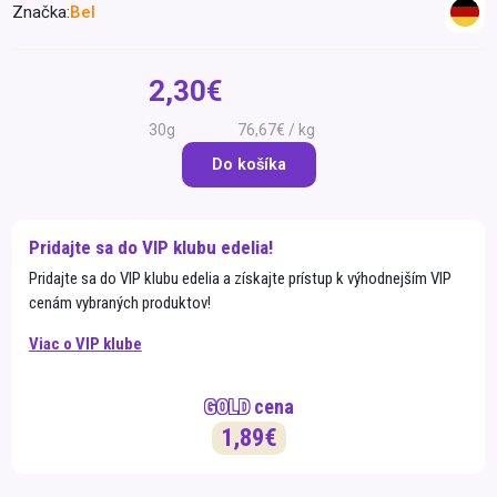
Značka:
Bel
Špeciálna výživa a
biopotraviny
Darčekové
Recepty
Špeciálna
poukazy
výživa
2,30€
Dieťa
30g
76,67€ / kg
Drogéria a kozmetika
Do košíka
Domácnosť a kancelária
Domáci miláčikovia
Pridajte sa do VIP klubu edelia!
Lekáreň
Pridajte sa do VIP klubu edelia a získajte prístup k výhodnejším VIP
cenám vybraných produktov!
Viac o VIP klube
GOLD
cena
1,89€