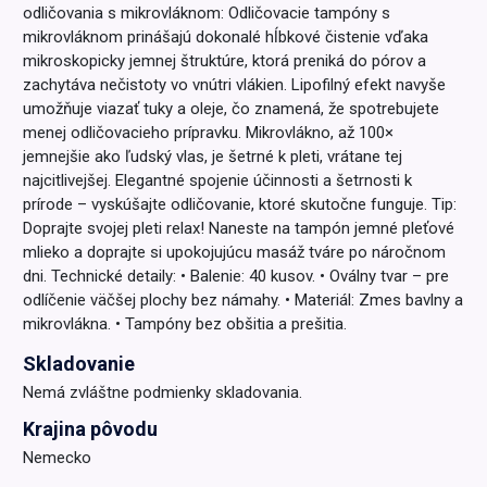
odličovania s mikrovláknom: Odličovacie tampóny s
mikrovláknom prinášajú dokonalé hĺbkové čistenie vďaka
mikroskopicky jemnej štruktúre, ktorá preniká do pórov a
zachytáva nečistoty vo vnútri vlákien. Lipofilný efekt navyše
umožňuje viazať tuky a oleje, čo znamená, že spotrebujete
menej odličovacieho prípravku. Mikrovlákno, až 100×
jemnejšie ako ľudský vlas, je šetrné k pleti, vrátane tej
najcitlivejšej. Elegantné spojenie účinnosti a šetrnosti k
prírode – vyskúšajte odličovanie, ktoré skutočne funguje. Tip:
Doprajte svojej pleti relax! Naneste na tampón jemné pleťové
mlieko a doprajte si upokojujúcu masáž tváre po náročnom
dni. Technické detaily: • Balenie: 40 kusov. • Oválny tvar – pre
odlíčenie väčšej plochy bez námahy. • Materiál: Zmes bavlny a
mikrovlákna. • Tampóny bez obšitia a prešitia.
Skladovanie
Nemá zvláštne podmienky skladovania.
Krajina pôvodu
Nemecko