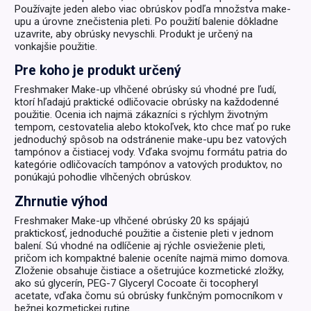
Používajte jeden alebo viac obrúskov podľa množstva make-
upu a úrovne znečistenia pleti. Po použití balenie dôkladne
uzavrite, aby obrúsky nevyschli. Produkt je určený na
vonkajšie použitie.
Pre koho je produkt určený
Freshmaker Make-up vlhčené obrúsky sú vhodné pre ľudí,
ktorí hľadajú praktické odličovacie obrúsky na každodenné
použitie. Ocenia ich najmä zákazníci s rýchlym životným
tempom, cestovatelia alebo ktokoľvek, kto chce mať po ruke
jednoduchý spôsob na odstránenie make-upu bez vatových
tampónov a čistiacej vody. Vďaka svojmu formátu patria do
kategórie odličovacích tampónov a vatových produktov, no
ponúkajú pohodlie vlhčených obrúskov.
Zhrnutie výhod
Freshmaker Make-up vlhčené obrúsky 20 ks spájajú
praktickosť, jednoduché použitie a čistenie pleti v jednom
balení. Sú vhodné na odlíčenie aj rýchle osvieženie pleti,
pričom ich kompaktné balenie oceníte najmä mimo domova.
Zloženie obsahuje čistiace a ošetrujúce kozmetické zložky,
ako sú glycerín, PEG-7 Glyceryl Cocoate či tocopheryl
acetate, vďaka čomu sú obrúsky funkčným pomocníkom v
bežnej kozmetickej rutine.