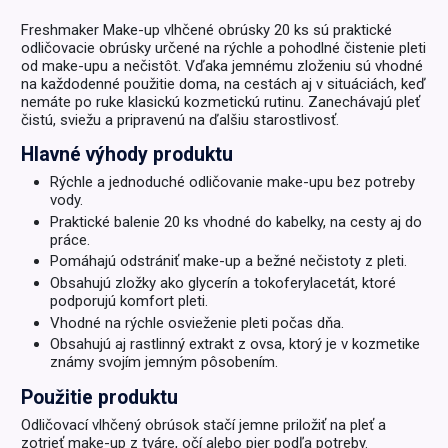
Freshmaker Make-up vlhčené obrúsky 20 ks sú praktické
odličovacie obrúsky určené na rýchle a pohodlné čistenie pleti
od make-upu a nečistôt. Vďaka jemnému zloženiu sú vhodné
na každodenné použitie doma, na cestách aj v situáciách, keď
nemáte po ruke klasickú kozmetickú rutinu. Zanechávajú pleť
čistú, sviežu a pripravenú na ďalšiu starostlivosť.
Hlavné výhody produktu
Rýchle a jednoduché odličovanie make-upu bez potreby
vody.
Praktické balenie 20 ks vhodné do kabelky, na cesty aj do
práce.
Pomáhajú odstrániť make-up a bežné nečistoty z pleti.
Obsahujú zložky ako glycerín a tokoferylacetát, ktoré
podporujú komfort pleti.
Vhodné na rýchle osvieženie pleti počas dňa.
Obsahujú aj rastlinný extrakt z ovsa, ktorý je v kozmetike
známy svojím jemným pôsobením.
Použitie produktu
Odličovací vlhčený obrúsok stačí jemne priložiť na pleť a
zotrieť make-up z tváre, očí alebo pier podľa potreby.