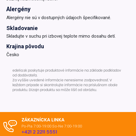
Alergény
Alergény nie sú v dostupných údajoch špecifikované.
Skladovanie
Skladujte v suchu pri izbovej teplote mimo dosahu detí.
Krajina pôvodu
Česko
edelia.sk poskytuje produktové informácie na základe podkladov
od dodávateľa.
Za vyššie uvedené informácie nenesieme zodpovednosť. V
každom prípade si skontrolujte informácie na príslušnom obale
produktu. Dizajn produktu sa môže líšiť od obrázku.
ZÁKAZNÍCKA LINKA
Po-Pia 7:00-19:00
So-Ne 7:00-19:00
+421 2 2211 5551