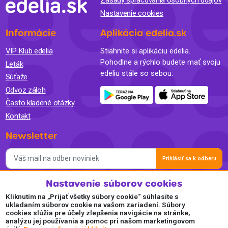
Zásady spracúvania osobných údajov
Nastavenie cookies
Informácie
Aplikácia edelia.sk
VIP Klub edelia
Stiahnite si aplikáciu edelia.
Pohodlne a rýchlo budete mať svoju
Leták
edeliu stále so sebou.
Súťaže
Odvoz záloh
Často kladené otázky
Kontakt
Newsletter
Prihlásiť sa k odberu
Nastavenie súborov cookies
Súhlasím so spracovaním osobných údajov a so zasielaním
newslettra na marketingové účely a oboznámil som sa so
Kliknutím na „Prijať všetky súbory cookie“ súhlasíte s
Zásadami ochrany osobných údajov.
ukladaním súborov cookie na vašom zariadení. Súbory
cookies slúžia pre účely zlepšenia navigácie na stránke,
Akceptujeme
analýzu jej používania a pomoc pri našom marketingovom