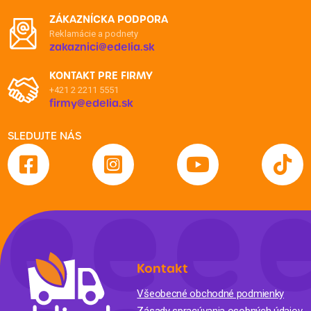
ZÁKAZNÍCKA PODPORA
Reklamácie a podnety
zakaznici@edelia.sk
KONTAKT PRE FIRMY
+421 2 2211 5551
firmy@edelia.sk
SLEDUJTE NÁS
Kontakt
Všeobecné obchodné podmienky