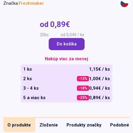
Značka:
Freshmaker
Špeciálna výživa a
biopotraviny
Darčekové
Recepty
Špeciálna
poukazy
výživa
od
0,89€
Dieťa
20ks
od 0,04€ / ks
Drogéria a kozmetika
Do košíka
Domácnosť a kancelária
Domáci miláčikovia
Nakúp viac za menej
Lekáreň
1 ks
1,15€ / ks
2 ks
1,00€ / ks
-13%
3 - 4 ks
0,94€ / ks
-18%
5 a viac ks
0,89€ / ks
-23%
O produkte
Zloženie
Produkty značky
Podobné