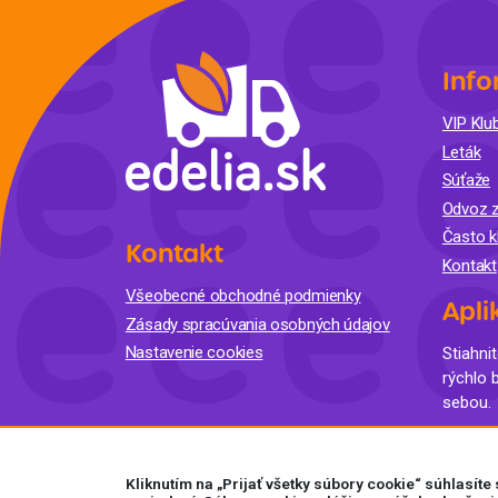
Info
VIP Klub
Leták
Súťaže
Odvoz z
Často k
Kontakt
Kontakt
Všeobecné obchodné podmienky
Apli
Zásady spracúvania osobných údajov
Nastavenie cookies
Stiahnit
rýchlo 
sebou.
Kliknutím na „Prijať všetky súbory cookie“ súhlasít