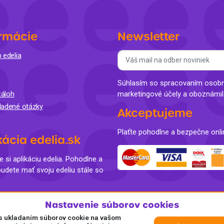
rmácie
Newsletter
 edelia
Súhlasím so spracovaním osobný
áloh
marketingové účely a oboznámi
ladené otázky
Akceptujeme
Plaťte pohodlne a bezpečne onli
kácia edelia.sk
e si aplikáciu edelia. Pohodlne a
budete mať svoju edeliu stále so
Nastavenie súborov cookies
e s ukladaním súborov cookie na vašom