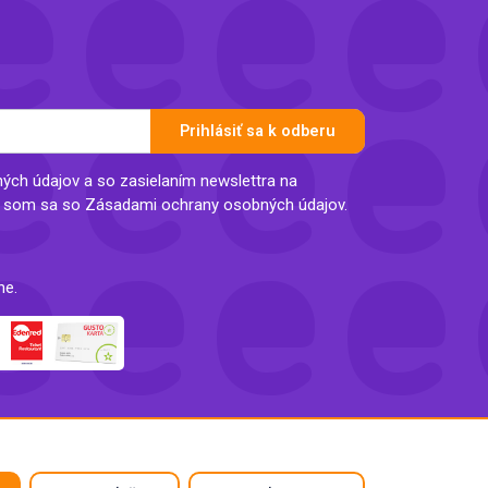
Prihlásiť sa k odberu
ch údajov a so zasielaním newslettra na
l som sa so Zásadami ochrany osobných údajov.
ne.