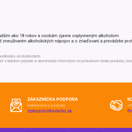
Balóny a sviečky
Intímna hygiena
Dekorácie
egórie
Stolovanie
domácich
Sezónna dekorácia
adším ako 18 rokov a osobám zjavne ovplyvneným alkoholom.
d zneužívaním alkoholických nápojov a o zriaďovaní a prevádzke prot
egórie
podkladov od dodávateľa.
V každom prípade si skontrolujte informácie na príslušnom obale produktu. Dizaj
ZÁKAZNÍCKA PODPORA
K
Reklamácie a podnety
+4
zakaznici@edelia.sk
f