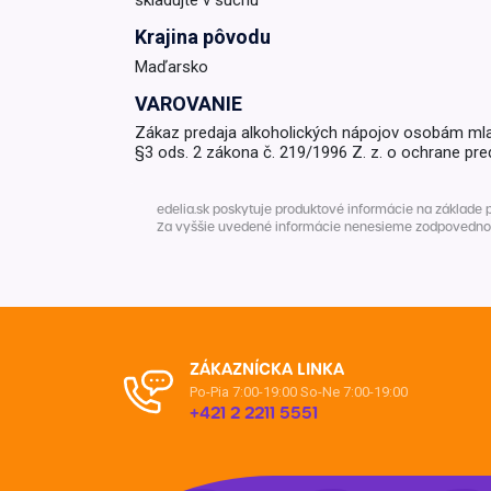
skladujte v suchu
Krajina pôvodu
Krémy a impregnácia
Zobraziť všetko z kat
Maďarsko
Výpredaj 
potrieb
VAROVANIE
Zákaz predaja alkoholických nápojov osobám ml
§3 ods. 2 zákona č. 219/1996 Z. z. o ochrane pre
Zobraziť všetko z kat
edelia.sk poskytuje produktové informácie na základe 
Za vyššie uvedené informácie nenesieme zodpovednosť. 
ZÁKAZNÍCKA LINKA
Po-Pia 7:00-19:00
So-Ne 7:00-19:00
+421 2 2211 5551