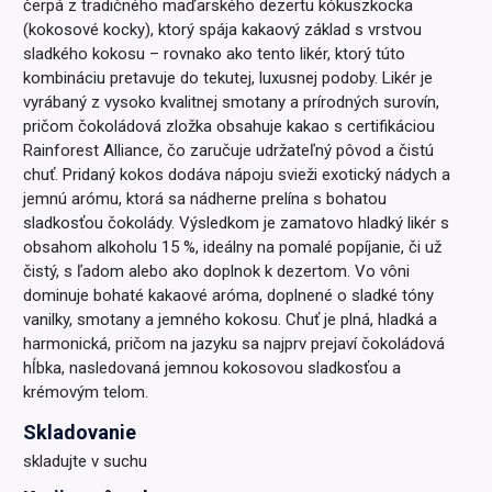
čerpá z tradičného maďarského dezertu kókuszkocka
(kokosové kocky), ktorý spája kakaový základ s vrstvou
sladkého kokosu – rovnako ako tento likér, ktorý túto
kombináciu pretavuje do tekutej, luxusnej podoby. Likér je
vyrábaný z vysoko kvalitnej smotany a prírodných surovín,
pričom čokoládová zložka obsahuje kakao s certifikáciou
Rainforest Alliance, čo zaručuje udržateľný pôvod a čistú
chuť. Pridaný kokos dodáva nápoju svieži exotický nádych a
jemnú arómu, ktorá sa nádherne prelína s bohatou
sladkosťou čokolády. Výsledkom je zamatovo hladký likér s
obsahom alkoholu 15 %, ideálny na pomalé popíjanie, či už
čistý, s ľadom alebo ako doplnok k dezertom. Vo vôni
dominuje bohaté kakaové aróma, doplnené o sladké tóny
vanilky, smotany a jemného kokosu. Chuť je plná, hladká a
harmonická, pričom na jazyku sa najprv prejaví čokoládová
hĺbka, nasledovaná jemnou kokosovou sladkosťou a
krémovým telom.
Skladovanie
skladujte v suchu