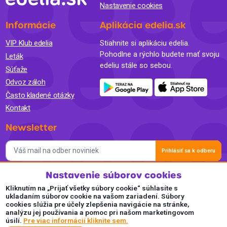
Nastavenie cookies
Informácie
Aplikácia edelia.sk
VIP Klub edelia
Stiahnite si aplikáciu edelia.
Pohodlne a rýchlo budete mať svoju
Leták
edeliu stále so sebou.
Súťaže
Odvoz záloh
Často kladené otázky
Kontakt
Newsletter
Prihlásiť sa k odberu
Nastavenie súborov cookies
Súhlasím so spracovaním osobných údajov a so zasielaním
newslettra na marketingové účely a oboznámil som sa so
Kliknutím na „Prijať všetky súbory cookie“ súhlasíte s
Zásadami ochrany osobných údajov.
ukladaním súborov cookie na vašom zariadení. Súbory
cookies slúžia pre účely zlepšenia navigácie na stránke,
Akceptujeme
analýzu jej používania a pomoc pri našom marketingovom
úsilí.
Pre viac informácií kliknite sem.