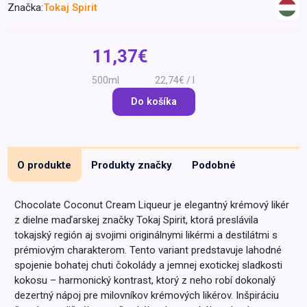
Značka:
Tokaj Spirit
Špeciálna výživa a
biopotraviny
Darčekové
Recepty
Špeciálna
poukazy
výživa
11,37€
Dieťa
500ml
22,74€ / l
Drogéria a kozmetika
Do košíka
Domácnosť a kancelária
Domáci miláčikovia
Lekáreň
O produkte
Produkty značky
Podobné
Chocolate Coconut Cream Liqueur je elegantný krémový likér
z dielne maďarskej značky Tokaj Spirit, ktorá preslávila
tokajský región aj svojimi originálnymi likérmi a destilátmi s
prémiovým charakterom. Tento variant predstavuje lahodné
spojenie bohatej chuti čokolády a jemnej exotickej sladkosti
kokosu – harmonický kontrast, ktorý z neho robí dokonalý
dezertný nápoj pre milovníkov krémových likérov. Inšpiráciu