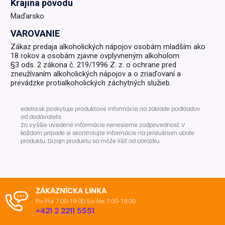
Krajina pôvodu
Maďarsko
VAROVANIE
Zákaz predaja alkoholických nápojov osobám mladším ako
18 rokov a osobám zjavne ovplyvneným alkoholom.
§3 ods. 2 zákona č. 219/1996 Z. z. o ochrane pred
zneužívaním alkoholických nápojov a o zriaďovaní a
prevádzke protialkoholických záchytných služieb.
edelia.sk poskytuje produktové informácie na základe podkladov
od dodávateľa.
Za vyššie uvedené informácie nenesieme zodpovednosť. V
každom prípade si skontrolujte informácie na príslušnom obale
produktu. Dizajn produktu sa môže líšiť od obrázku.
ZÁKAZNÍCKA LINKA
Po-Pia 7:00-19:00
So-Ne 7:00-19:00
+421 2 2211 5551