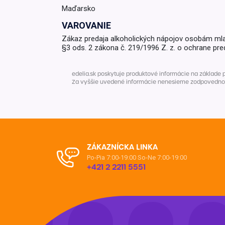
Maďarsko
Krémy a impregnácia
Zobraziť všetko z kat
VAROVANIE
Výpredaj 
Zákaz predaja alkoholických nápojov osobám ml
potrieb
§3 ods. 2 zákona č. 219/1996 Z. z. o ochrane pre
Zobraziť všetko z kat
edelia.sk poskytuje produktové informácie na základe 
Za vyššie uvedené informácie nenesieme zodpovednosť. 
ZÁKAZNÍCKA LINKA
Po-Pia 7:00-19:00
So-Ne 7:00-19:00
+421 2 2211 5551