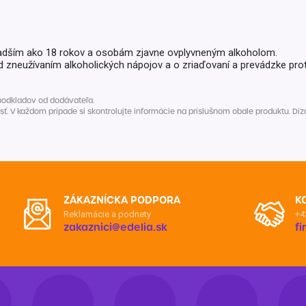
Balóny a sviečky
Intímna hygiena
Dekorácie
egórie
Stolovanie
domácich
adším ako 18 rokov a osobám zjavne ovplyvneným alkoholom.
Sezónna dekorácia
d zneužívaním alkoholických nápojov a o zriaďovaní a prevádzke prot
egórie
podkladov od dodávateľa.
V každom prípade si skontrolujte informácie na príslušnom obale produktu. Dizaj
ZÁKAZNÍCKA PODPORA
K
Reklamácie a podnety
+4
zakaznici@edelia.sk
f