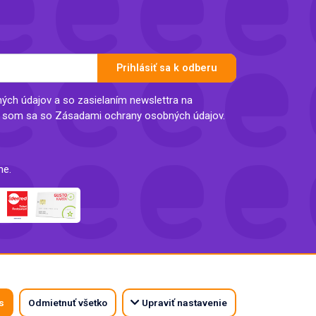
Prihlásiť sa k odberu
ch údajov a so zasielaním newslettra na
l som sa so Zásadami ochrany osobných údajov.
ne.
s
Odmietnuť všetko
Upraviť nastavenie