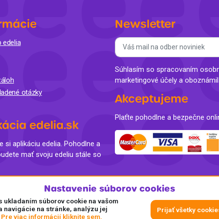
rmácie
Newsletter
 edelia
Súhlasím so spracovaním osobný
áloh
marketingové účely a oboznámi
ladené otázky
Akceptujeme
Plaťte pohodlne a bezpečne onli
kácia edelia.sk
e si aplikáciu edelia. Pohodlne a
budete mať svoju edeliu stále so
Nastavenie súborov cookies
e s ukladaním súborov cookie na vašom
a navigácie na stránke, analýzu jej
Prijať všetky cookie
.
Pre viac informácií kliknite sem.