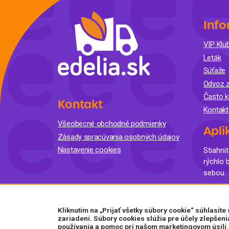
Info
VIP Klub
Leták
Súťaže
Odvoz z
Často k
Kontakt
Kontakt
Všeobecné obchodné podmienky
Apli
Zásady spracúvania osobných údajov
Nastavenie cookies
Stiahnit
rýchlo 
sebou.
Kliknutím na „Prijať všetky súbory cookie“ súhlasít
zariadení. Súbory cookies slúžia pre účely zlepšeni
používania a pomoc pri našom marketingovom úsilí