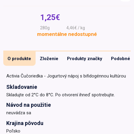
Špeciálna výživa a
biopotraviny
Darčekové
Recepty
Špeciálna
1,25€
poukazy
výživa
Dieťa
280g
4,46€ / kg
momentálne nedostupné
Drogéria a kozmetika
Domácnosť a kancelária
Domáci miláčikovia
O produkte
Zloženie
Produkty značky
Podobné
Lekáreň
Activia Čučoriedka - Jogurtový nápoj s bifidogénnou kultúrou
Skladovanie
Skladujte od 2°C do 8°C. Po otvorení ihneď spotrebujte.
Návod na použitie
neuvádza sa
Krajina pôvodu
Poľsko