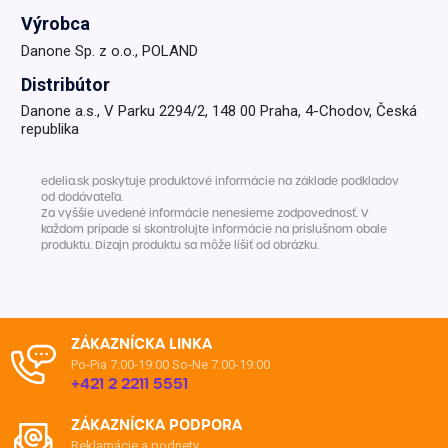
Výrobca
Danone Sp. z o.o., POLAND
Distribútor
Danone a.s., V Parku 2294/2, 148 00 Praha, 4-Chodov, Česká
republika
edelia.sk poskytuje produktové informácie na základe podkladov
od dodávateľa.
Za vyššie uvedené informácie nenesieme zodpovednosť. V
každom prípade si skontrolujte informácie na príslušnom obale
produktu. Dizajn produktu sa môže líšiť od obrázku.
ZÁKAZNÍCKA LINKA
Po-Pia 7:00-19:00
So-Ne 7:00-19:00
+421 2 2211 5551
ZÁKAZNÍCKA PODPORA
Reklamácie a podnety