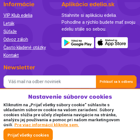
Informácie
Aplikácia edelia.sk
VIP Klub edelia
Stiahnite si aplikáciu edelia.
Pohodlne a rýchlo budete mať svoju
Leták
edeliu stále so sebou.
Súťaže
Odvoz záloh
Často kladené otázky
Kontakt
Newsletter
Prihlásiť sa k odberu
Nastavenie súborov cookies
Súhlasím so spracovaním osobných údajov a so zasielaním
newslettra na marketingové účely a oboznámil som sa so
Kliknutím na „Prijať všetky súbory cookie“ súhlasíte s
Zásadami ochrany osobných údajov.
ukladaním súborov cookie na vašom zariadení. Súbory
cookies slúžia pre účely zlepšenia navigácie na stránke,
Akceptujeme
analýzu jej používania a pomoc pri našom marketingovom
úsilí.
Pre viac informácií kliknite sem.
Plaťte pohodlne a bezpečne online.
Prijať všetky cookies