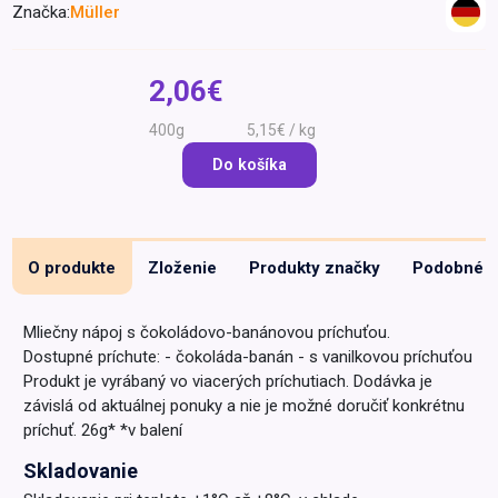
Značka:
Müller
Špeciálna výživa a
biopotraviny
Darčekové
Recepty
Špeciálna
poukazy
výživa
2,06€
Dieťa
400g
5,15€ / kg
Drogéria a kozmetika
Do košíka
Domácnosť a kancelária
Domáci miláčikovia
Lekáreň
O produkte
Zloženie
Produkty značky
Podobné
Mliečny nápoj s čokoládovo-banánovou príchuťou.
Dostupné príchute: - čokoláda-banán - s vanilkovou príchuťou
Produkt je vyrábaný vo viacerých príchutiach. Dodávka je
závislá od aktuálnej ponuky a nie je možné doručiť konkrétnu
príchuť. 26g* *v balení
Skladovanie