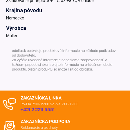
Skladovanie pri teplote +1°C až +8°C, v chlade
Krajina pôvodu
Nemecko
Výrobca
Muller
edelia.sk poskytuje produktové informácie na základe podkladov
od dodávateľa.
Za vyššie uvedené informácie nenesieme zodpovednosť. V
každom prípade si skontrolujte informácie na príslušnom obale
produktu. Dizajn produktu sa môže líšiť od obrázku.
ZÁKAZNÍCKA LINKA
Po-Pia 7:00-19:00
So-Ne 7:00-19:00
+421 2 2211 5551
ZÁKAZNÍCKA PODPORA
Reklamácie a podnety