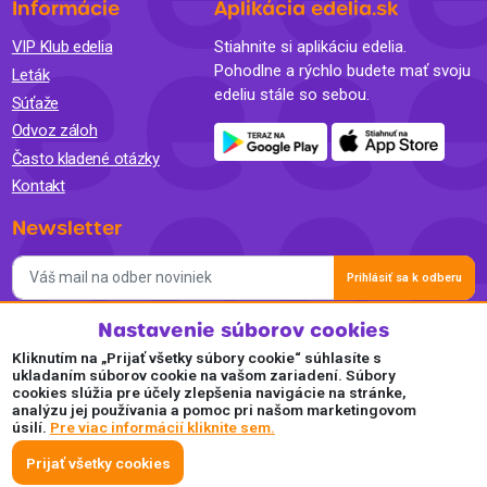
Informácie
Aplikácia edelia.sk
VIP Klub edelia
Stiahnite si aplikáciu edelia.
Pohodlne a rýchlo budete mať svoju
Leták
edeliu stále so sebou.
Súťaže
Odvoz záloh
Často kladené otázky
Kontakt
Newsletter
Prihlásiť sa k odberu
Nastavenie súborov cookies
Súhlasím so spracovaním osobných údajov a so zasielaním
newslettra na marketingové účely a oboznámil som sa so
Kliknutím na „Prijať všetky súbory cookie“ súhlasíte s
Zásadami ochrany osobných údajov.
ukladaním súborov cookie na vašom zariadení. Súbory
cookies slúžia pre účely zlepšenia navigácie na stránke,
Akceptujeme
analýzu jej používania a pomoc pri našom marketingovom
úsilí.
Pre viac informácií kliknite sem.
Plaťte pohodlne a bezpečne online.
Prijať všetky cookies