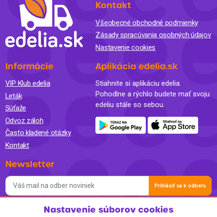
Kontakt
Všeobecné obchodné podmienky
Zásady spracúvania osobných údajov
Nastavenie cookies
Informácie
Aplikácia edelia.sk
VIP Klub edelia
Stiahnite si aplikáciu edelia.
Pohodlne a rýchlo budete mať svoju
Leták
edeliu stále so sebou.
Súťaže
Odvoz záloh
Často kladené otázky
Kontakt
Newsletter
Prihlásiť sa k odberu
Nastavenie súborov cookies
Súhlasím so spracovaním osobných údajov a so zasielaním