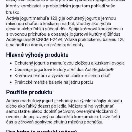
ktoré v kombinácii s probiotickým jogurtom pohladí vaše
bruško.
Activia jogurt marhuľa 120 g je ochutený jogurt s jemnou
mliečnou chuťou a kúskami marhúľ, vhodný ako rýchla
desiata alebo ľahká súčasť dňa. Spája krémovú konzistenciu
s ovocnou príchuťou a obsahuje jogurtové kultúry aj Bifidus
ActiRegularis® CNCM I-2494. Vďaka praktickému baleniu 120
g sa hodí na doma, do práce aj na cesty.
Hlavné výhody produktu
Ochutený jogurt s marhuľovou zložkou a kúskami ovocia
Obsahuje jogurtové kultúry a Bifidus ActiRegularis®
Krémová textúra a vyvážená sladko-mliečna chuť
Praktické menšie balenie na jednu porciu
Použitie produktu
Activia marhuľový jogurt je vhodný na rýchle raňajky, desiatu
alebo ako ľahký dezert po jedle. Môžete si ho vychutnať
samostatne, alebo doplniť pečivom, ovsenými vločkami či
ovocím. Je pripravený na okamžitú konzumáciu, takže šetrí
čas a zároveň poskytne chutnú mliečnu pochúťku.