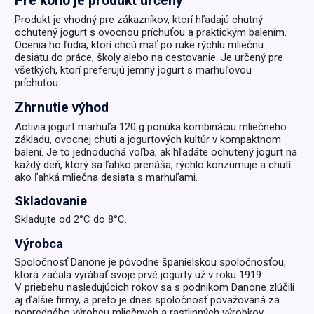
Pre koho je produkt určený
Produkt je vhodný pre zákazníkov, ktorí hľadajú chutný
ochutený jogurt s ovocnou príchuťou a praktickým balením.
Ocenia ho ľudia, ktorí chcú mať po ruke rýchlu mliečnu
desiatu do práce, školy alebo na cestovanie. Je určený pre
všetkých, ktorí preferujú jemný jogurt s marhuľovou
príchuťou.
Zhrnutie výhod
Activia jogurt marhuľa 120 g ponúka kombináciu mliečneho
základu, ovocnej chuti a jogurtových kultúr v kompaktnom
balení. Je to jednoduchá voľba, ak hľadáte ochutený jogurt na
každý deň, ktorý sa ľahko prenáša, rýchlo konzumuje a chutí
ako ľahká mliečna desiata s marhuľami.
Skladovanie
Skladujte od 2°C do 8°C.
Výrobca
Spoločnosť Danone je pôvodne španielskou spoločnosťou,
ktorá začala vyrábať svoje prvé jogurty už v roku 1919.
V priebehu nasledujúcich rokov sa s podnikom Danone zlúčili
aj ďalšie firmy, a preto je dnes spoločnosť považovaná za
popredného výrobcu mliečnych a rastlinných výrobkov,