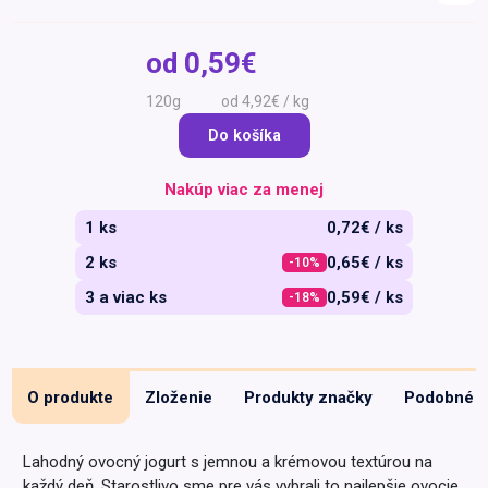
Špeciálna výživa a
biopotraviny
Darčekové
Recepty
Špeciálna
od
0,59€
poukazy
výživa
Dieťa
120g
od 4,92€ / kg
Drogéria a kozmetika
Do košíka
Domácnosť a kancelária
Nakúp viac za menej
Domáci miláčikovia
1 ks
0,72€ / ks
Lekáreň
2 ks
0,65€ / ks
-10%
3 a viac ks
0,59€ / ks
-18%
O produkte
Zloženie
Produkty značky
Podobné
Lahodný ovocný jogurt s jemnou a krémovou textúrou na
každý deň. Starostlivo sme pre vás vybrali to najlepšie ovocie,