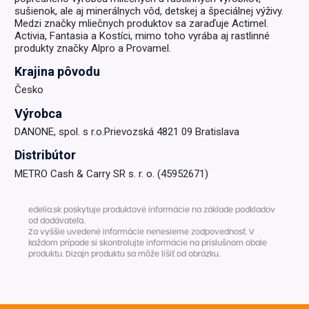
sušienok, ale aj minerálnych vôd, detskej a špeciálnej výživy.
Medzi značky mliečnych produktov sa zaraďuje Actimel.
Activia, Fantasia a Kostíci, mimo toho vyrába aj rastlinné
produkty značky Alpro a Provamel.
Krajina pôvodu
Česko
Výrobca
DANONE, spol. s r.o.Prievozská 4821 09 Bratislava
Distribútor
METRO Cash & Carry SR s. r. o. (45952671)
edelia.sk poskytuje produktové informácie na základe podkladov
od dodávateľa.
Za vyššie uvedené informácie nenesieme zodpovednosť. V
každom prípade si skontrolujte informácie na príslušnom obale
produktu. Dizajn produktu sa môže líšiť od obrázku.