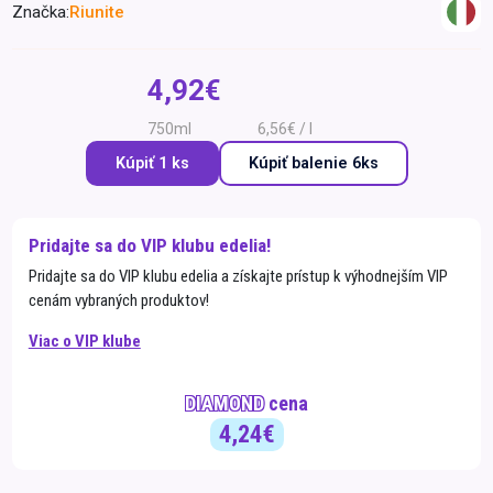
Značka:
Riunite
Špeciálna výživa a
biopotraviny
Darčekové
Recepty
Špeciálna
poukazy
výživa
4,92€
Dieťa
750ml
6,56€ / l
Drogéria a kozmetika
Kúpiť 1 ks
Kúpiť
balenie 6ks
Domácnosť a kancelária
Domáci miláčikovia
Pridajte sa do VIP klubu edelia!
Lekáreň
Pridajte sa do VIP klubu edelia a získajte prístup k výhodnejším VIP
cenám vybraných produktov!
Viac o VIP klube
DIAMOND
cena
4,24€