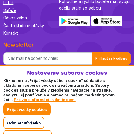
Pohodlne a rýchlo budete mať svoju
Leták
edeliu stále so sebou.
Súťaže
Odvoz záloh
Často kladené otázky
Kontakt
Newsletter
Prihlásiť sa k odberu
Nastavenie súborov cookies
Súhlasím so spracovaním osobných údajov a so zasielaním
newslettra na marketingové účely a oboznámil som sa so
Kliknutím na „Prijať všetky súbory cookie“ súhlasíte s
Zásadami ochrany osobných údajov.
ukladaním súborov cookie na vašom zariadení. Súbory
cookies slúžia pre účely zlepšenia navigácie na stránke,
Akceptujeme
analýzu jej používania a pomoc pri našom marketingovom
úsilí.
Pre viac informácií kliknite sem.
Plaťte pohodlne a bezpečne online.
Prijať všetky cookies
Odmietnuť všetko