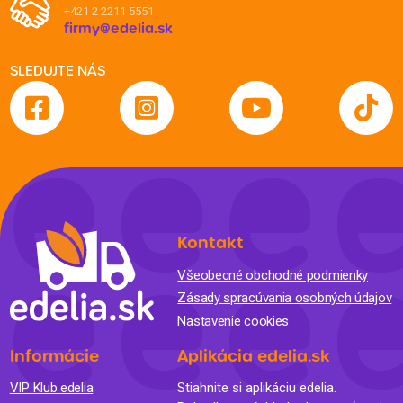
+421 2 2211 5551
firmy@edelia.sk
SLEDUJTE NÁS
Kontakt
Všeobecné obchodné podmienky
Zásady spracúvania osobných údajov
Nastavenie cookies
Informácie
Aplikácia edelia.sk
VIP Klub edelia
Stiahnite si aplikáciu edelia.