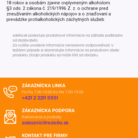
18 rokov a osobám zjavne ovplyvneným alkoholom.
§3 ods. 2 zákona č. 219/1996 Z. z. o ochrane pred
zneužívaním alkoholických nápojov a o zriaďovaní a
prevádzke protialkoholických záchytných služieb.
edelia.sk poskytuje produktové informácie na základe podkladov
od dodávateľa.
Za vyššie uvedené informácie nenesieme zodpovednosť. V
každom prípade si skontrolujte informácie na príslušnom obale
produktu. Dizajn produktu sa môže líšiť od obrázku.
ZÁKAZNÍCKA LINKA
Po-Pia 7:00-19:00
So-Ne 7:00-19:00
+421 2 2211 5551
ZÁKAZNÍCKA PODPORA
Reklamácie a podnety
zakaznici@edelia.sk
KONTAKT PRE FIRMY