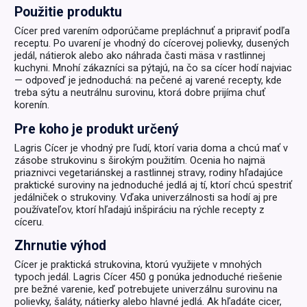
Použitie produktu
Cícer pred varením odporúčame prepláchnuť a pripraviť podľa
receptu. Po uvarení je vhodný do cícerovej polievky, dusených
jedál, nátierok alebo ako náhrada časti mäsa v rastlinnej
kuchyni. Mnohí zákazníci sa pýtajú, na čo sa cícer hodí najviac
— odpoveď je jednoduchá: na pečené aj varené recepty, kde
treba sýtu a neutrálnu surovinu, ktorá dobre prijíma chuť
korenín.
Pre koho je produkt určený
Lagris Cícer je vhodný pre ľudí, ktorí varia doma a chcú mať v
zásobe strukovinu s širokým použitím. Ocenia ho najmä
priaznivci vegetariánskej a rastlinnej stravy, rodiny hľadajúce
praktické suroviny na jednoduché jedlá aj tí, ktorí chcú spestriť
jedálniček o strukoviny. Vďaka univerzálnosti sa hodí aj pre
používateľov, ktorí hľadajú inšpiráciu na rýchle recepty z
cíceru.
Zhrnutie výhod
Cícer je praktická strukovina, ktorú využijete v mnohých
typoch jedál. Lagris Cícer 450 g ponúka jednoduché riešenie
pre bežné varenie, keď potrebujete univerzálnu surovinu na
polievky, šaláty, nátierky alebo hlavné jedlá. Ak hľadáte cicer,