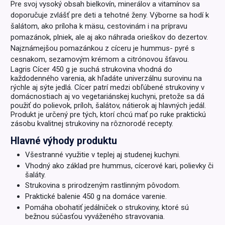
Pre svoj vysoký obsah bielkovín, minerálov a vitamínov sa
doporučuje zvlášť pre deti a tehotné ženy. Výborne sa hodí k
šalátom, ako príloha k mäsu, cestovinám i na prípravu
pomazánok, plniek, ale aj ako náhrada orieškov do dezertov.
Najznámejšou pomazánkou z cíceru je hummus- pyré s
cesnakom, sezamovým krémom a citrónovou šťavou.
Lagris Cícer 450 g je suchá strukovina vhodná do
každodenného varenia, ak hľadáte univerzálnu surovinu na
rýchle aj sýte jedlá. Cícer patrí medzi obľúbené strukoviny v
domácnostiach aj vo vegetariánskej kuchyni, pretože sa dá
použiť do polievok, príloh, šalátov, nátierok aj hlavných jedál.
Produkt je určený pre tých, ktorí chcú mať po ruke praktickú
zásobu kvalitnej strukoviny na rôznorodé recepty.
Hlavné výhody produktu
Všestranné využitie v teplej aj studenej kuchyni.
Vhodný ako základ pre hummus, cícerové kari, polievky či
šaláty.
Strukovina s prirodzeným rastlinným pôvodom.
Praktické balenie 450 g na domáce varenie.
Pomáha obohatiť jedálniček o strukoviny, ktoré sú
bežnou súčasťou vyváženého stravovania.