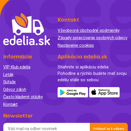
Kontakt
Všeobecné obchodné podmienky
Zásady spracúvania osobných údajov
Nastavenie cookies
Informácie
Aplikácia edelia.sk
VIP Klub edelia
Stiahnite si aplikáciu edelia.
Pohodlne a rýchlo budete mať svoju
Leták
edeliu stále so sebou.
Súťaže
Odvoz záloh
Často kladené otázky
Kontakt
Newsletter
Prihlásiť sa k odberu