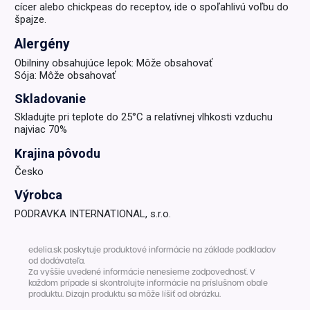
cícer alebo chickpeas do receptov, ide o spoľahlivú voľbu do
špajze.
Alergény
Obilniny obsahujúce lepok: Môže obsahovať
Sója: Môže obsahovať
Skladovanie
Skladujte pri teplote do 25°C a relatívnej vlhkosti vzduchu
najviac 70%
Krajina pôvodu
Česko
Výrobca
PODRAVKA INTERNATIONAL, s.r.o.
edelia.sk poskytuje produktové informácie na základe podkladov
od dodávateľa.
Za vyššie uvedené informácie nenesieme zodpovednosť. V
každom prípade si skontrolujte informácie na príslušnom obale
produktu. Dizajn produktu sa môže líšiť od obrázku.