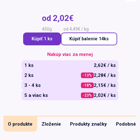
Špeciálna výživa a
biopotraviny
Darčekové
Recepty
Špeciálna
od
2,02€
poukazy
výživa
Dieťa
450g
od 4,49€ / kg
Drogéria a kozmetika
Kúpiť 1 ks
Kúpiť
balenie 14ks
Domácnosť a kancelária
Nakúp viac za menej
Domáci miláčikovia
1 ks
2,62€ / ks
Lekáreň
2 ks
2,28€ / ks
-13%
3 - 4 ks
2,15€ / ks
-18%
5 a viac ks
2,02€ / ks
-23%
O produkte
Zloženie
Produkty značky
Podobné