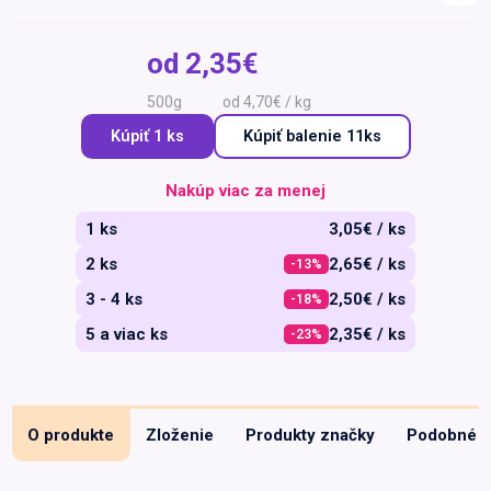
Špeciálna výživa a
biopotraviny
Darčekové
Recepty
Špeciálna
od
2,35€
poukazy
výživa
Dieťa
500g
od 4,70€ / kg
Drogéria a kozmetika
Kúpiť 1 ks
Kúpiť
balenie 11ks
Domácnosť a kancelária
Nakúp viac za menej
Domáci miláčikovia
1 ks
3,05€ / ks
Lekáreň
2 ks
2,65€ / ks
-13%
3 - 4 ks
2,50€ / ks
-18%
5 a viac ks
2,35€ / ks
-23%
O produkte
Zloženie
Produkty značky
Podobné