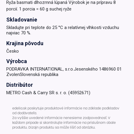
Ryža basmati dlhozrnná lúpaná Výrobok je na prípravu 8
porcií. 1 porcia = 60 g suchej ryže
Skladovanie
Skladujte pri teplote do 25 °C a relatívnej vlhkosti vzduchu
najviac 70 %.
Krajina pôvodu
Česko
Výrobca
PODRAVKA INTERNATIONAL, s.r.o.Jesenského 1486960 01
ZvolenSlovenská republika
Distribútor
METRO Cash & Carry SR s. r. o. (45952671)
edelia.sk poskytuje produktové informácie na základe podkladov
od dodávateľa.
Za vyššie uvedené informácie nenesieme zodpovednosť. V
každom prípade si skontrolujte informácie na príslušnom obale
produktu. Dizajn produktu sa môže líšiť od obrázku.