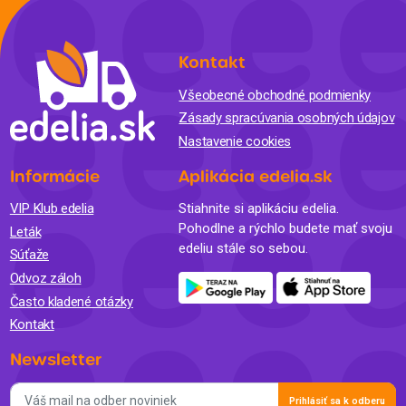
Kontakt
Všeobecné obchodné podmienky
Zásady spracúvania osobných údajov
Nastavenie cookies
Informácie
Aplikácia edelia.sk
VIP Klub edelia
Stiahnite si aplikáciu edelia.
Pohodlne a rýchlo budete mať svoju
Leták
edeliu stále so sebou.
Súťaže
Odvoz záloh
Často kladené otázky
Kontakt
Newsletter
Prihlásiť sa k odberu