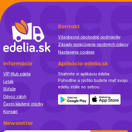
Kontakt
Všeobecné obchodné podmienky
Zásady spracúvania osobných údajov
Nastavenie cookies
Informácie
Aplikácia edelia.sk
VIP Klub edelia
Stiahnite si aplikáciu edelia.
Pohodlne a rýchlo budete mať svoju
Leták
edeliu stále so sebou.
Súťaže
Odvoz záloh
Často kladené otázky
Kontakt
Newsletter