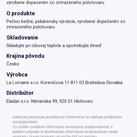
vyrobene dopecenim zo zmrazeneho polotovaru
O produkte
Pečivo bežné, pekárensky výrobok, vyrobené dopečením zo
zmrazeného polotovaru
Skladovanie
Skladujte pri izbovej teplote a spotrebujte ihneď
Krajina pôvodu
Česko
Výrobca
La Lorraine s.r.o. Koreničova 11 811 03 Bratislava Slovakia
Distribútor
Eladan s.r.o. Nitrianska 99, 920 01 Hlohovec
edelia.sk poskytuje produktové informácie na základe podkladov
od dodávateľa.
Za vyššie uvedené informácie nenesieme zodpovednosť. V
každom prípade si skontrolujte informácie na príslušnom obale
produktu. Dizajn produktu sa môže líšiť od obrázku.