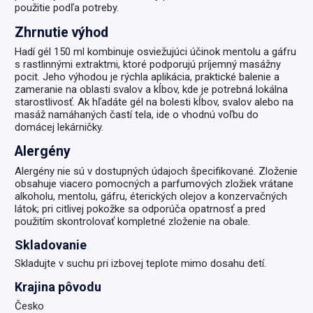
použitie podľa potreby.
Zhrnutie výhod
Hadí gél 150 ml kombinuje osviežujúci účinok mentolu a gáfru
s rastlinnými extraktmi, ktoré podporujú príjemný masážny
pocit. Jeho výhodou je rýchla aplikácia, praktické balenie a
zameranie na oblasti svalov a kĺbov, kde je potrebná lokálna
starostlivosť. Ak hľadáte gél na bolesti kĺbov, svalov alebo na
masáž namáhaných častí tela, ide o vhodnú voľbu do
domácej lekárničky.
Alergény
Alergény nie sú v dostupných údajoch špecifikované. Zloženie
obsahuje viacero pomocných a parfumových zložiek vrátane
alkoholu, mentolu, gáfru, éterických olejov a konzervačných
látok; pri citlivej pokožke sa odporúča opatrnosť a pred
použitím skontrolovať kompletné zloženie na obale.
Skladovanie
Skladujte v suchu pri izbovej teplote mimo dosahu detí.
Krajina pôvodu
Česko