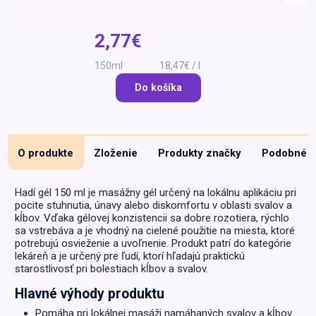
Špeciálna výživa a
biopotraviny
Darčekové
Recepty
Špeciálna
2,77€
poukazy
výživa
Dieťa
150ml
18,47€ / l
Drogéria a kozmetika
Do košíka
Domácnosť a kancelária
Domáci miláčikovia
O produkte
Zloženie
Produkty značky
Podobné
Lekáreň
Hadí gél 150 ml je masážny gél určený na lokálnu aplikáciu pri
pocite stuhnutia, únavy alebo diskomfortu v oblasti svalov a
kĺbov. Vďaka gélovej konzistencii sa dobre rozotiera, rýchlo
sa vstrebáva a je vhodný na cielené použitie na miesta, ktoré
potrebujú osvieženie a uvoľnenie. Produkt patrí do kategórie
lekáreň a je určený pre ľudí, ktorí hľadajú praktickú
starostlivosť pri bolestiach kĺbov a svalov.
Hlavné výhody produktu
Pomáha pri lokálnej masáži namáhaných svalov a kĺbov.