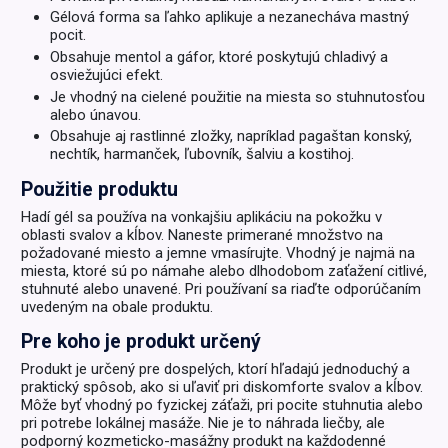
Gélová forma sa ľahko aplikuje a nezanecháva mastný
pocit.
Obsahuje mentol a gáfor, ktoré poskytujú chladivý a
osviežujúci efekt.
Je vhodný na cielené použitie na miesta so stuhnutosťou
alebo únavou.
Obsahuje aj rastlinné zložky, napríklad pagaštan konský,
nechtík, harmanček, ľubovník, šalviu a kostihoj.
Použitie produktu
Hadí gél sa používa na vonkajšiu aplikáciu na pokožku v
oblasti svalov a kĺbov. Naneste primerané množstvo na
požadované miesto a jemne vmasírujte. Vhodný je najmä na
miesta, ktoré sú po námahe alebo dlhodobom zaťažení citlivé,
stuhnuté alebo unavené. Pri používaní sa riaďte odporúčaním
uvedeným na obale produktu.
Pre koho je produkt určený
Produkt je určený pre dospelých, ktorí hľadajú jednoduchý a
praktický spôsob, ako si uľaviť pri diskomforte svalov a kĺbov.
Môže byť vhodný po fyzickej záťaži, pri pocite stuhnutia alebo
pri potrebe lokálnej masáže. Nie je to náhrada liečby, ale
podporný kozmeticko-masážny produkt na každodenné