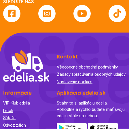
SLEDUJTE NÁS
Kontakt
Všeobecné obchodné podmienky
Zásady spracúvania osobných údajov
Nastavenie cookies
Informácie
Aplikácia edelia.sk
VIP Klub edelia
Stiahnite si aplikáciu edelia.
Pohodlne a rýchlo budete mať svoju
Leták
edeliu stále so sebou.
Súťaže
Odvoz záloh