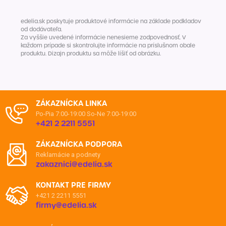
edelia.sk poskytuje produktové informácie na základe podkladov
od dodávateľa.
Za vyššie uvedené informácie nenesieme zodpovednosť. V
každom prípade si skontrolujte informácie na príslušnom obale
produktu. Dizajn produktu sa môže líšiť od obrázku.
ZÁKAZNÍCKA LINKA
Po-Pia 7:00-19:00
So-Ne 7:00-19:00
+421 2 2211 5551
ZÁKAZNÍCKA PODPORA
Reklamácie a podnety
zakaznici@edelia.sk
KONTAKT PRE FIRMY
+421 2 2211 5551
firmy@edelia.sk